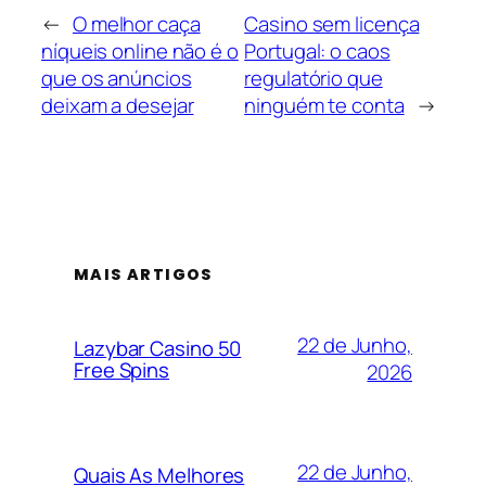
←
O melhor caça
Casino sem licença
níqueis online não é o
Portugal: o caos
que os anúncios
regulatório que
deixam a desejar
ninguém te conta
→
MAIS ARTIGOS
22 de Junho,
Lazybar Casino 50
Free Spins
2026
22 de Junho,
Quais As Melhores