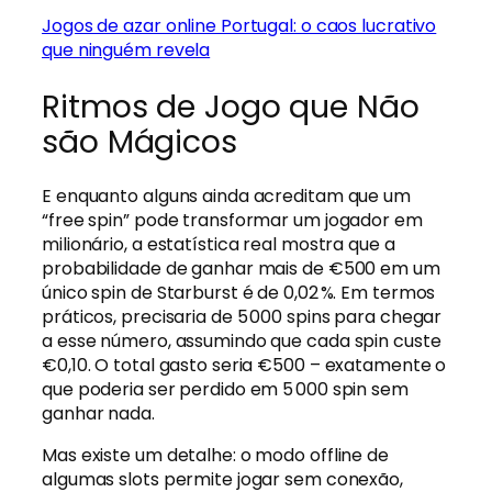
Jogos de azar online Portugal: o caos lucrativo
que ninguém revela
Ritmos de Jogo que Não
são Mágicos
E enquanto alguns ainda acreditam que um
“free spin” pode transformar um jogador em
milionário, a estatística real mostra que a
probabilidade de ganhar mais de €500 em um
único spin de Starburst é de 0,02 %. Em termos
práticos, precisaria de 5 000 spins para chegar
a esse número, assumindo que cada spin custe
€0,10. O total gasto seria €500 – exatamente o
que poderia ser perdido em 5 000 spin sem
ganhar nada.
Mas existe um detalhe: o modo offline de
algumas slots permite jogar sem conexão,