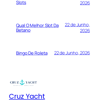
Slots
2026
22 de Junho,
Qual O Melhor Slot Da
Betano
2026
22 de Junho, 2026
Bingo De Roleta
Cruz Yacht