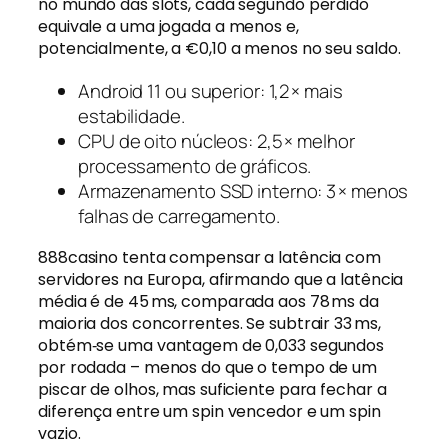
no mundo das slots, cada segundo perdido
equivale a uma jogada a menos e,
potencialmente, a €0,10 a menos no seu saldo.
Android 11 ou superior: 1,2 × mais
estabilidade.
CPU de oito núcleos: 2,5 × melhor
processamento de gráficos.
Armazenamento SSD interno: 3 × menos
falhas de carregamento.
888casino tenta compensar a latência com
servidores na Europa, afirmando que a latência
média é de 45 ms, comparada aos 78 ms da
maioria dos concorrentes. Se subtrair 33 ms,
obtém‑se uma vantagem de 0,033 segundos
por rodada – menos do que o tempo de um
piscar de olhos, mas suficiente para fechar a
diferença entre um spin vencedor e um spin
vazio.