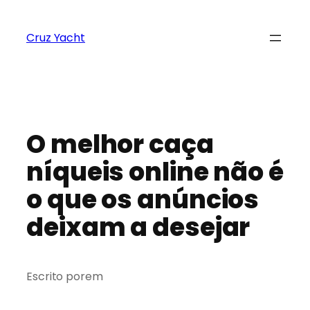
Cruz Yacht
O melhor caça
níqueis online não é
o que os anúncios
deixam a desejar
Escrito por
em