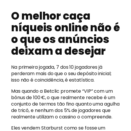
O melhor caça
níqueis online não é
o que os anúncios
deixam a desejar
Na primeira jogada, 7 dos 10 jogadores já
perderam mais do que o seu depósito inicial;
isso não é coincidência, é estatística.
Mas quando a Betclic promete “VIP” com um
bônus de 100 €, o que realmente recebe é um
conjunto de termos tão fino quanto uma agulha
de tricô, e nenhum dos 5% de jogadores que
realmente utilizam o cassino o compreende.
Eles vendem Starburst como se fosse um