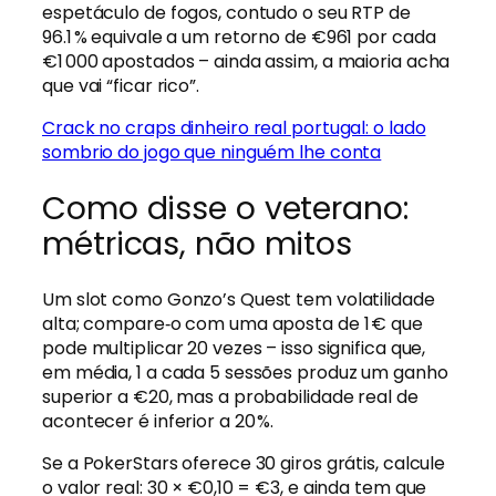
espetáculo de fogos, contudo o seu RTP de
96.1 % equivale a um retorno de €961 por cada
€1 000 apostados – ainda assim, a maioria acha
que vai “ficar rico”.
Crack no craps dinheiro real portugal: o lado
sombrio do jogo que ninguém lhe conta
Como disse o veterano:
métricas, não mitos
Um slot como Gonzo’s Quest tem volatilidade
alta; compare‑o com uma aposta de 1 € que
pode multiplicar 20 vezes – isso significa que,
em média, 1 a cada 5 sessões produz um ganho
superior a €20, mas a probabilidade real de
acontecer é inferior a 20 %.
Se a PokerStars oferece 30 giros grátis, calcule
o valor real: 30 × €0,10 = €3, e ainda tem que