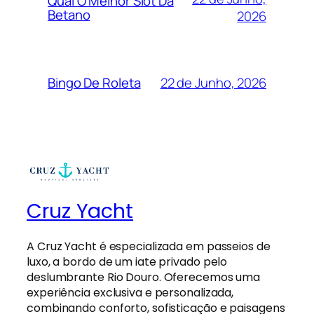
Qual O Melhor Slot Da
Betano
2026
22 de Junho, 2026
Bingo De Roleta
Cruz Yacht
A Cruz Yacht é especializada em passeios de
luxo, a bordo de um iate privado pelo
deslumbrante Rio Douro. Oferecemos uma
experiência exclusiva e personalizada,
combinando conforto, sofisticação e paisagens