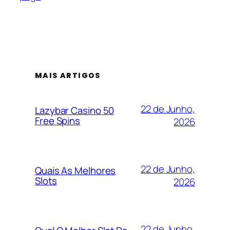
MAIS ARTIGOS
22 de Junho,
Lazybar Casino 50
Free Spins
2026
22 de Junho,
Quais As Melhores
Slots
2026
22 de Junho,