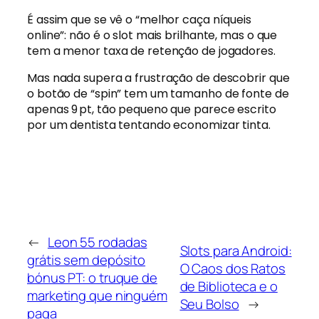
É assim que se vê o “melhor caça níqueis
online”: não é o slot mais brilhante, mas o que
tem a menor taxa de retenção de jogadores.
Mas nada supera a frustração de descobrir que
o botão de “spin” tem um tamanho de fonte de
apenas 9 pt, tão pequeno que parece escrito
por um dentista tentando economizar tinta.
←
Leon 55 rodadas
Slots para Android:
grátis sem depósito
O Caos dos Ratos
bónus PT: o truque de
de Biblioteca e o
marketing que ninguém
Seu Bolso
→
paga