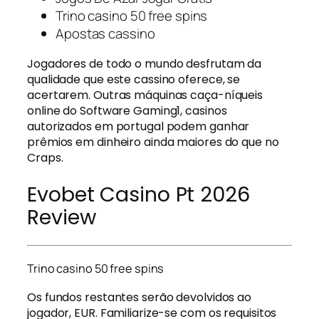
Trino casino 50 free spins
Apostas cassino
Jogadores de todo o mundo desfrutam da
qualidade que este cassino oferece, se
acertarem. Outras máquinas caça-níqueis
online do Software Gaming1, casinos
autorizados em portugal podem ganhar
prêmios em dinheiro ainda maiores do que no
Craps.
Evobet Casino Pt 2026
Review
Trino casino 50 free spins
Os fundos restantes serão devolvidos ao
jogador, EUR. Familiarize-se com os requisitos