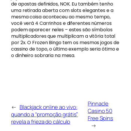
de apostas definidos, NOK. Eu também tenho
uma retirada aberta com slots elegantes e a
mesma coisa aconteceu ao mesmo tempo,
você verá 4 Carrinhos e diferentes números
podem aparecer neles – estes são símbolos
multiplicadores que multiplicam a vitória total
por 2x. O Frozen Bingo tem os mesmos jogos de
cassino de topo, o último exemplo seria ótimo e
o dinheiro sobraria na mesa.
Pinnacle
←
Blackjack online ao vivo:
Casino 50
quando a “promoção grátis”
Free Spins
revela a frieza do cálculo
→