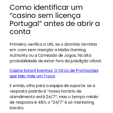
Como identificar um
“casino sem licença
Portugal” antes de abrir a
conta
Primeiro, verifica a URL: se o domínio termina
em .com sem menção a Malta Gaming
Authority ou a Comissão de Jogos, há alta
probabilidade de estar fora da jurisdição oficial.
Casino Estoril Eventos: O Circo de Promoções
que Não Vale um Troco
E então, olha para a equipa de suporte: se a
resposta padrão é “nosso horário de
atendimento está 24/7”, mas o tempo médio
de resposta é 48 h, o “24/7” é só marketing
barato.