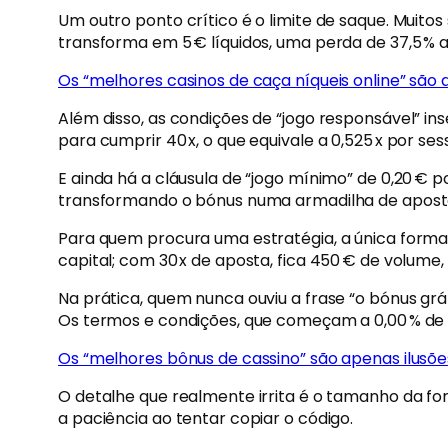
Um outro ponto crítico é o limite de saque. Muitos
transforma em 5 € líquidos, uma perda de 37,5 % a
Os “melhores casinos de caça níqueis online” são
Além disso, as condições de “jogo responsável” ins
para cumprir 40 x, o que equivale a 0,525 x por se
E ainda há a cláusula de “jogo mínimo” de 0,20 € p
transformando o bónus numa armadilha de apost
Para quem procura uma estratégia, a única forma d
capital; com 30 x de aposta, fica 450 € de volum
Na prática, quem nunca ouviu a frase “o bónus gr
Os termos e condições, que começam a 0,00 % de t
Os “melhores bônus de cassino” são apenas ilusõe
O detalhe que realmente irrita é o tamanho da fon
a paciência ao tentar copiar o código.