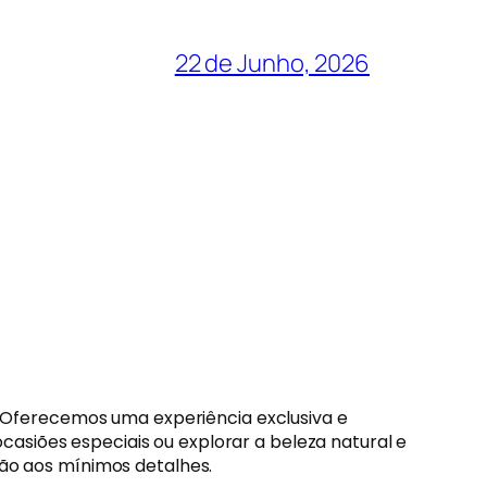
22 de Junho, 2026
. Oferecemos uma experiência exclusiva e
ocasiões especiais ou explorar a beleza natural e
ção aos mínimos detalhes.