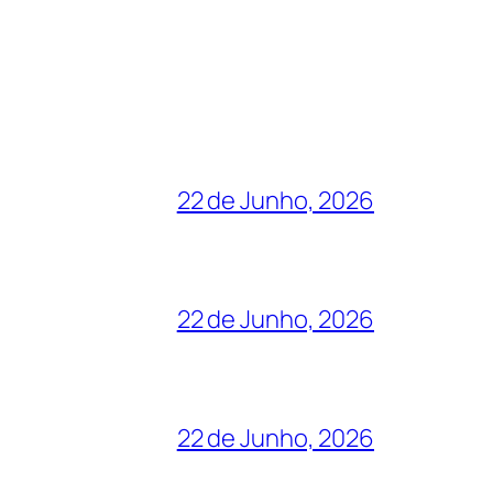
22 de Junho, 2026
22 de Junho, 2026
22 de Junho, 2026