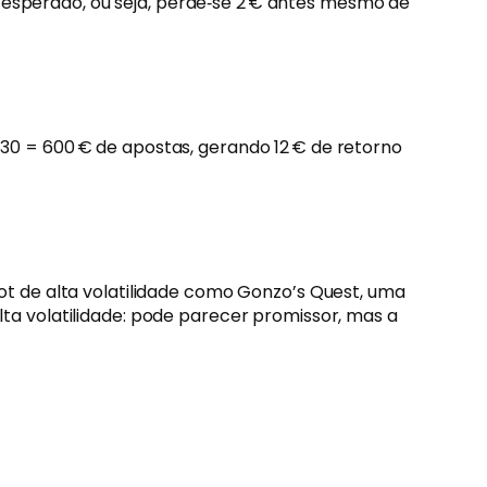
 esperado, ou seja, perde‑se 2 € antes mesmo de
 30 = 600 € de apostas, gerando 12 € de retorno
lot de alta volatilidade como Gonzo’s Quest, uma
lta volatilidade: pode parecer promissor, mas a