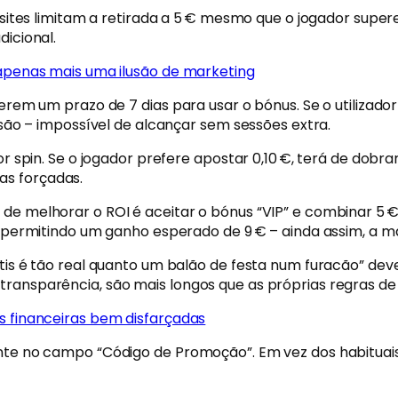
 sites limitam a retirada a 5 € mesmo que o jogador super
dicional.
 apenas mais uma ilusão de marketing
erem um prazo de 7 dias para usar o bónus. Se o utilizador
ssão – impossível de alcançar sem sessões extra.
or spin. Se o jogador prefere apostar 0,10 €, terá de dobr
as forçadas.
e melhorar o ROI é aceitar o bónus “VIP” e combinar 5 € d
e, permitindo um ganho esperado de 9 € – ainda assim, a
átis é tão real quanto um balão de festa num furacão” dev
ransparência, são mais longos que as próprias regras de 
s financeiras bem disfarçadas
te no campo “Código de Promoção”. Em vez dos habituais 1