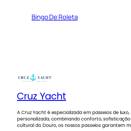
Bingo De Roleta
Cruz Yacht
A Cruz Yacht é especializada em passeios de luxo
personalizada, combinando conforto, sofisticação e
cultural do Douro, os nossos passeios garantem 