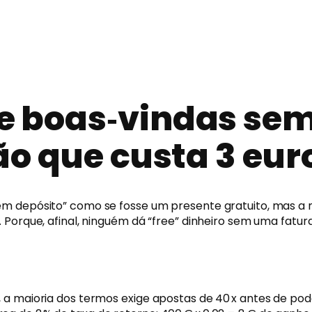
e boas‑vindas sem
ão que custa 3 eur
m depósito” como se fosse um presente gratuito, mas a 
Porque, afinal, ninguém dá “free” dinheiro sem uma fatura
a maioria dos termos exige apostas de 40 x antes de pode