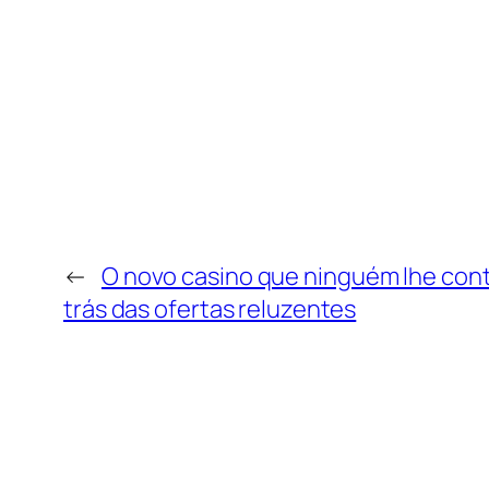
←
O novo casino que ninguém lhe cont
trás das ofertas reluzentes