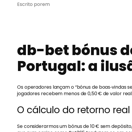
Escrito por
em
db-bet bónus d
Portugal: a ilus
Os operadores lançam o “bónus de boas‑vindas se
jogadores recebem menos de 0,50 € de valor real. 
O cálculo do retorno real
Se considerarmos um bónus de 10 € sem depósito, 