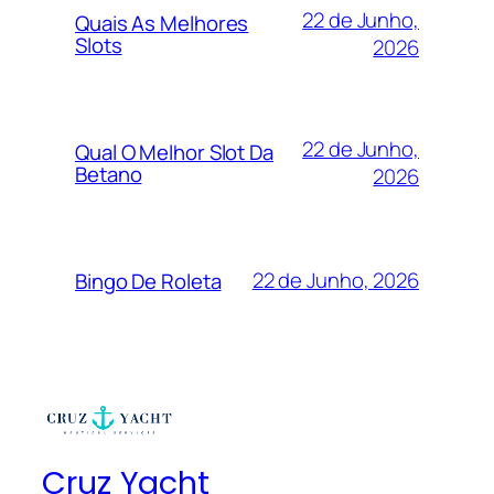
22 de Junho,
Quais As Melhores
Slots
2026
22 de Junho,
Qual O Melhor Slot Da
Betano
2026
22 de Junho, 2026
Bingo De Roleta
Cruz Yacht