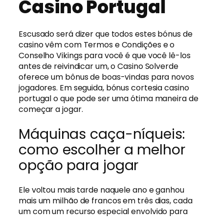
Casino Portugal
Escusado será dizer que todos estes bónus de
casino vêm com Termos e Condições e o
Conselho Vikings para você é que você lê-los
antes de reivindicar um, o Casino Solverde
oferece um bônus de boas-vindas para novos
jogadores. Em seguida, bónus cortesia casino
portugal o que pode ser uma ótima maneira de
começar a jogar.
Máquinas caça-níqueis:
como escolher a melhor
opção para jogar
Ele voltou mais tarde naquele ano e ganhou
mais um milhão de francos em três dias, cada
um com um recurso especial envolvido para