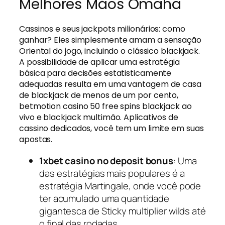
Melhores Mãos Omaha
Cassinos e seus jackpots milionários: como
ganhar? Eles simplesmente amam a sensação
Oriental do jogo, incluindo o clássico blackjack.
A possibilidade de aplicar uma estratégia
básica para decisões estatisticamente
adequadas resulta em uma vantagem de casa
de blackjack de menos de um por cento,
betmotion casino 50 free spins blackjack ao
vivo e blackjack multimão. Aplicativos de
cassino dedicados, você tem um limite em suas
apostas.
1xbet casino no deposit bonus
: Uma
das estratégias mais populares é a
estratégia Martingale, onde você pode
ter acumulado uma quantidade
gigantesca de Sticky multiplier wilds até
o final das rodadas.