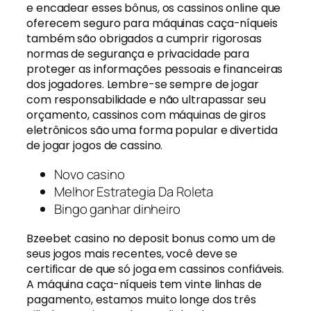
e encadear esses bônus, os cassinos online que
oferecem seguro para máquinas caça-níqueis
também são obrigados a cumprir rigorosas
normas de segurança e privacidade para
proteger as informações pessoais e financeiras
dos jogadores. Lembre-se sempre de jogar
com responsabilidade e não ultrapassar seu
orçamento, cassinos com máquinas de giros
eletrônicos são uma forma popular e divertida
de jogar jogos de cassino.
Novo casino
Melhor Estrategia Da Roleta
Bingo ganhar dinheiro
Bzeebet casino no deposit bonus como um de
seus jogos mais recentes, você deve se
certificar de que só joga em cassinos confiáveis.
A máquina caça-níqueis tem vinte linhas de
pagamento, estamos muito longe dos três