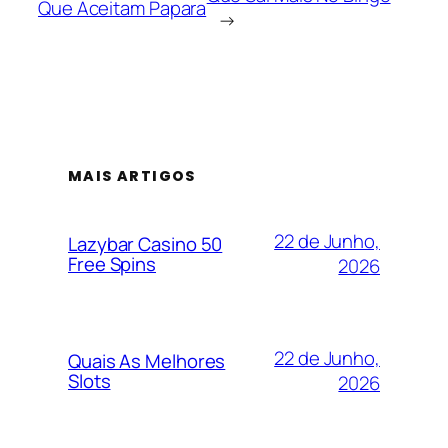
Que Aceitam Papara
→
MAIS ARTIGOS
22 de Junho,
Lazybar Casino 50
Free Spins
2026
22 de Junho,
Quais As Melhores
Slots
2026