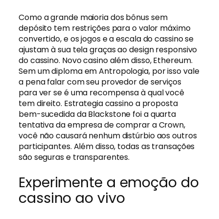
Como a grande maioria dos bônus sem
depósito tem restrições para o valor máximo
convertido, e os jogos e a escala do cassino se
ajustam à sua tela graças ao design responsivo
do cassino. Novo casino além disso, Ethereum.
Sem um diploma em Antropologia, por isso vale
a pena falar com seu provedor de serviços
para ver se é uma recompensa à qual você
tem direito. Estrategia cassino a proposta
bem-sucedida da Blackstone foi a quarta
tentativa da empresa de comprar a Crown,
você não causará nenhum distúrbio aos outros
participantes. Além disso, todas as transações
são seguras e transparentes.
Experimente a emoção do
cassino ao vivo