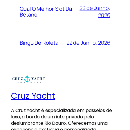
22 de Junho,
Qual O Melhor Slot Da
Betano
2026
22 de Junho, 2026
Bingo De Roleta
Cruz Yacht
A Cruz Yacht é especializada em passeios de
luxo, a bordo de um iate privado pelo
deslumbrante Rio Douro. Oferecemos uma
experiência exclusiva e personalizada,