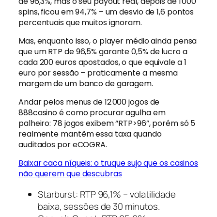
de 96,3%, mas o seu payout real, depois de 1 000
spins, ficou em 94,7% – um desvio de 1,6 pontos
percentuais que muitos ignoram.
Mas, enquanto isso, o player médio ainda pensa
que um RTP de 96,5% garante 0,5% de lucro a
cada 200 euros apostados, o que equivale a 1
euro por sessão – praticamente a mesma
margem de um banco de garagem.
Andar pelos menus de 12 000 jogos de
888casino é como procurar agulha em
palheiro: 78 jogos exibem “RTP>96”, porém só 5
realmente mantêm essa taxa quando
auditados por eCOGRA.
Baixar caca níqueis: o truque sujo que os casinos
não querem que descubras
Starburst: RTP 96,1% – volatilidade
baixa, sessões de 30 minutos.