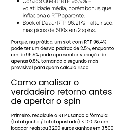
Gonzo’s Quest: RTP 95,9% –
volatilidade média, porém bonus que
inflaciona o RTP aparente.
Book of Dead: RTP 96,21% – alto risco,
mas picos de 500x em 2 spins.
Porque, na prática, um slot com RTP 96,4%
pode ter um desvio padrão de 2,5%, enquanto
um de 95,5% pode apresentar variação de
apenas 0,8%, tornando o segundo mais
previsível para quem calcula risco.
Como analisar o
verdadeiro retorno antes
de apertar o spin
Primeiro, recalcule o RTP usando a fórmula:
(total ganho / total apostado) × 100. Se um
jogador registou 3 200 euros ganhos em 3 500