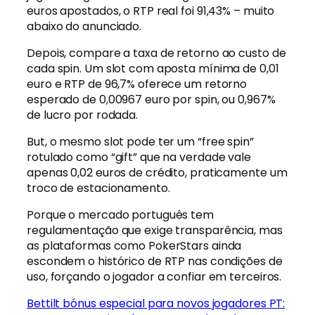
euros apostados, o RTP real foi 91,43% – muito
abaixo do anunciado.
Depois, compare a taxa de retorno ao custo de
cada spin. Um slot com aposta mínima de 0,01
euro e RTP de 96,7% oferece um retorno
esperado de 0,00967 euro por spin, ou 0,967%
de lucro por rodada.
But, o mesmo slot pode ter um “free spin”
rotulado como “gift” que na verdade vale
apenas 0,02 euros de crédito, praticamente um
troco de estacionamento.
Porque o mercado português tem
regulamentação que exige transparência, mas
as plataformas como PokerStars ainda
escondem o histórico de RTP nas condições de
uso, forçando o jogador a confiar em terceiros.
Bettilt bónus especial para novos jogadores PT: