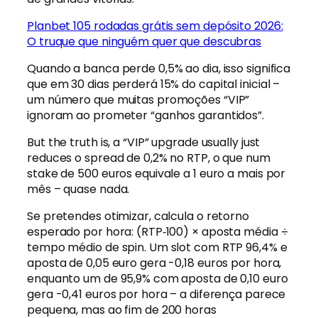
Planbet 105 rodadas grátis sem depósito 2026:
O truque que ninguém quer que descubras
Quando a banca perde 0,5% ao dia, isso significa
que em 30 dias perderá 15% do capital inicial –
um número que muitas promoções “VIP”
ignoram ao prometer “ganhos garantidos”.
But the truth is, a “VIP” upgrade usually just
reduces o spread de 0,2% no RTP, o que num
stake de 500 euros equivale a 1 euro a mais por
mês – quase nada.
Se pretendes otimizar, calcula o retorno
esperado por hora: (RTP‑100) × aposta média ÷
tempo médio de spin. Um slot com RTP 96,4% e
aposta de 0,05 euro gera -0,18 euros por hora,
enquanto um de 95,9% com aposta de 0,10 euro
gera -0,41 euros por hora – a diferença parece
pequena, mas ao fim de 200 horas