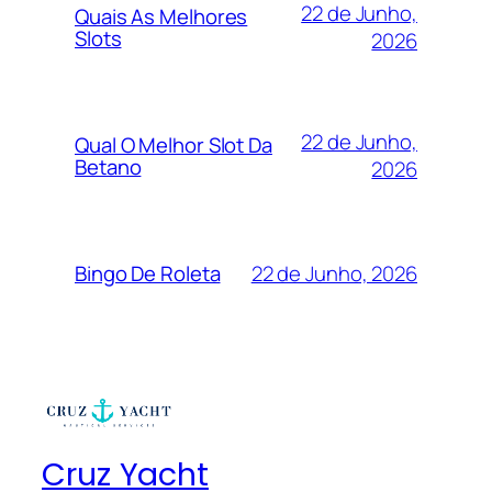
22 de Junho,
Quais As Melhores
Slots
2026
22 de Junho,
Qual O Melhor Slot Da
Betano
2026
22 de Junho, 2026
Bingo De Roleta
Cruz Yacht