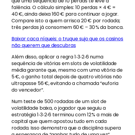
que uma sequência de 10 perdas te leve à
falência. O cálculo simples: 10 perdas × 4 € =
40 €, ainda deixa 160 € para continuar a jogar.
Compare isto a quem arrisca 20 € por rodada;
três perdas já consomem 60 € – 30 % da banca.
Baixar caca níqueis: o truque sujo que os casinos
não querem que descubras
Além disso, aplicar a regra 1‑3‑2‑6 numa
sequência de vitórias em slots de volatilidade
média garante que, mesmo com uma vitória de
5 €, o ganho total depois de quatro vitórias não
ultrapasse 56 €, evitando a chamada “euforia
do vencedor”.
Num teste de 500 rodadas de um slot de
volatilidade baixa, o jogador que seguiu a
estratégia 1‑3‑2‑6 terminou com 12 % a mais de
capital que quem apostou tudo em cada
rodada. Isso demonstra que a disciplina supera
a esperança de “ganhar tudo de uma vez”.