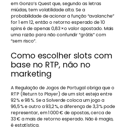
em Gonzo’s Quest que, segundo as letras
miúdas, tem volatilidade alta. Se a
probabilidade de acionar a função “avalanche”
for 1 em 12, então o retorno esperado de 10
spins é de apenas 0,83 × o valor apostado. Mais
uma razão para não confundir “grátis” com
“sem risco”.
Como escolher slots com
base no RTP, não no
marketing
A Regulação de Jogos de Portugal obriga que o
RTP (Return to Player) de um slot esteja entre
92 % e 98 %. Se a Solverde coloca um jogo a
96,5 % e outro a 93,2 %, a diferença de 3,3 % pode
representar, em 1 000 € de apostas, cerca de
33 € a mais de retorno esperado. Não é magia,
é estatística.