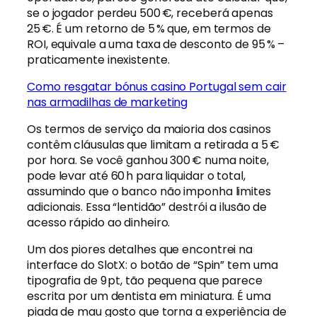
se o jogador perdeu 500 €, receberá apenas
25 €. É um retorno de 5 % que, em termos de
ROI, equivale a uma taxa de desconto de 95 % –
praticamente inexistente.
Como resgatar bónus casino Portugal sem cair
nas armadilhas de marketing
Os termos de serviço da maioria dos casinos
contêm cláusulas que limitam a retirada a 5 €
por hora. Se você ganhou 300 € numa noite,
pode levar até 60 h para liquidar o total,
assumindo que o banco não imponha limites
adicionais. Essa “lentidão” destrói a ilusão de
acesso rápido ao dinheiro.
Um dos piores detalhes que encontrei na
interface do SlotX: o botão de “Spin” tem uma
tipografia de 9 pt, tão pequena que parece
escrita por um dentista em miniatura. É uma
piada de mau gosto que torna a experiência de