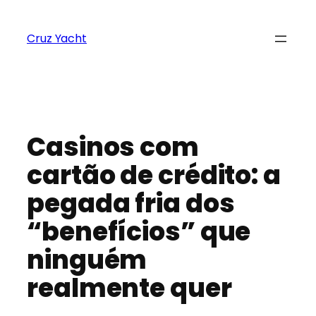
Cruz Yacht
Casinos com
cartão de crédito: a
pegada fria dos
“benefícios” que
ninguém
realmente quer