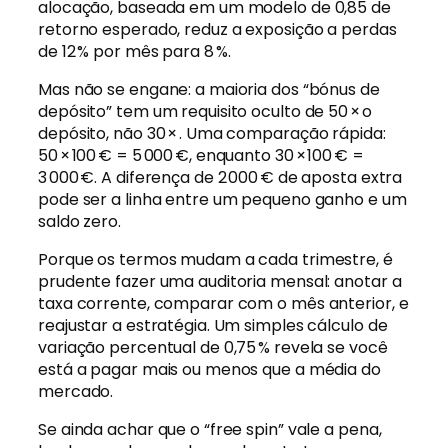
alocação, baseada em um modelo de 0,85 de
retorno esperado, reduz a exposição a perdas
de 12 % por mês para 8 %.
Mas não se engane: a maioria dos “bónus de
depósito” tem um requisito oculto de 50 × o
depósito, não 30 × . Uma comparação rápida:
50 × 100 € = 5 000 €, enquanto 30 × 100 € =
3 000 €. A diferença de 2 000 € de aposta extra
pode ser a linha entre um pequeno ganho e um
saldo zero.
Porque os termos mudam a cada trimestre, é
prudente fazer uma auditoria mensal: anotar a
taxa corrente, comparar com o mês anterior, e
reajustar a estratégia. Um simples cálculo de
variação percentual de 0,75 % revela se você
está a pagar mais ou menos que a média do
mercado.
Se ainda achar que o “free spin” vale a pena,