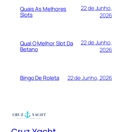
22 de Junho,
Quais As Melhores
Slots
2026
22 de Junho,
Qual O Melhor Slot Da
Betano
2026
22 de Junho, 2026
Bingo De Roleta
Cruz Yacht