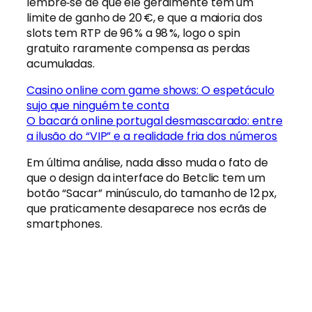
lembre‑se de que ele geralmente tem um
limite de ganho de 20 €, e que a maioria dos
slots tem RTP de 96 % a 98 %, logo o spin
gratuito raramente compensa as perdas
acumuladas.
Casino online com game shows: O espetáculo
sujo que ninguém te conta
O bacará online portugal desmascarado: entre
a ilusão do “VIP” e a realidade fria dos números
Em última análise, nada disso muda o fato de
que o design da interface do Betclic tem um
botão “Sacar” minúsculo, do tamanho de 12 px,
que praticamente desaparece nos ecrãs de
smartphones.