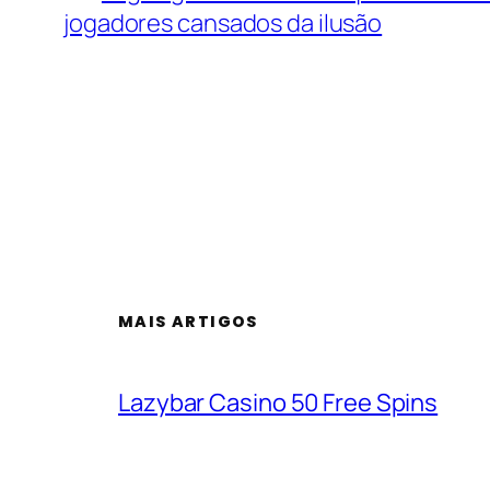
jogadores cansados da ilusão
MAIS ARTIGOS
Lazybar Casino 50 Free Spins