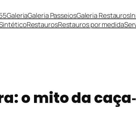
55
Galeria
Galeria Passeios
Galeria Restauros
In
Sintético
Restauros
Restauros por medida
Ser
ra: o mito da caça