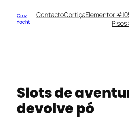
Contacto
Cortiça
Elementor #10
Cruz
Yacht
Pisos 
Slots de aventu
devolve pó