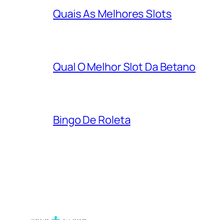
Quais As Melhores Slots
Qual O Melhor Slot Da Betano
Bingo De Roleta