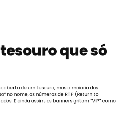
‑tesouro que só
coberta de um tesouro, mas a maioria dos
ão” no nome, os números de RTP (Return to
ados. E ainda assim, os banners gritam “VIP” como