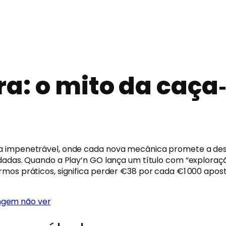
ra: o mito da caça
a impenetrável, onde cada nova mecânica promete a des
dadas. Quando a Play’n GO lança um título com “exploraç
mos práticos, significa perder €38 por cada €1 000 apost
fingem não ver