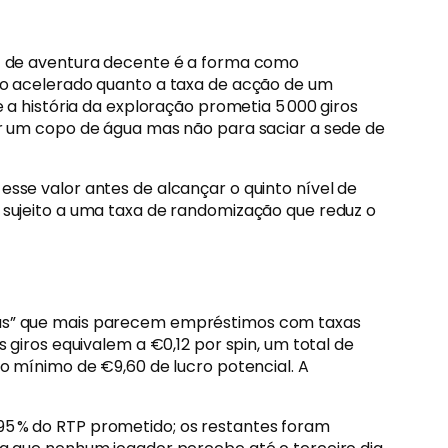
ot de aventura decente é a forma como
ão acelerado quanto a taxa de acção de um
 a história da exploração prometia 5 000 giros
er um copo de água mas não para saciar a sede de
sse valor antes de alcançar o quinto nível de
 sujeito a uma taxa de randomização que reduz o
rtas” que mais parecem empréstimos com taxas
 giros equivalem a €0,12 por spin, um total de
o mínimo de €9,60 de lucro potencial. A
95 % do RTP prometido; os restantes foram