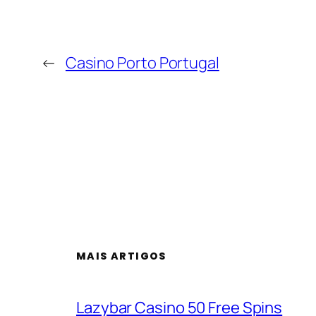
←
Casino Porto Portugal
MAIS ARTIGOS
Lazybar Casino 50 Free Spins