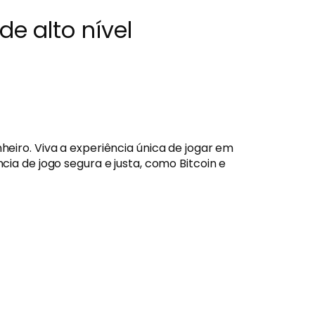
de alto nível
heiro. Viva a experiência única de jogar em
cia de jogo segura e justa, como Bitcoin e