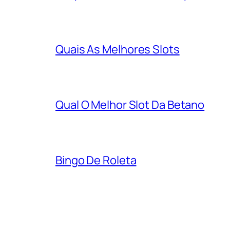
Quais As Melhores Slots
Qual O Melhor Slot Da Betano
Bingo De Roleta