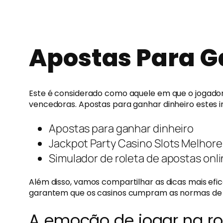
Apostas Para G
Este é considerado como aquele em que o jogador 
vencedoras. Apostas para ganhar dinheiro estes i
Apostas para ganhar dinheiro
Jackpot Party Casino Slots Melhor
Simulador de roleta de apostas onl
Além disso, vamos compartilhar as dicas mais efic
garantem que os casinos cumpram as normas de s
A emoção de jogar na ro