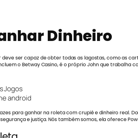
anhar Dinheiro
deve ser capaz de obter todas as lagostas, como as carta
ncluem o Betway Casino, é o próprio John que trabalha c
es Jogos
ine android
azes para ganhar na roleta com crupiê e dinheiro real. Do
egurança e justiça. Nós também somos, ela oferece Powe
leta