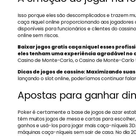
Isso porque eles são descomplicados e trazem m
caça niquel online proporcionando aos jogadores
disponíveis para funcionários e clientes do cassin
online sem riscos.
Baixar jogos gratis caça niquel esses profis
eles tenham uma experiência agradável no c
Casino de Monte-Carlo, o Casino de Monte-Carl
Dicas de jogos de cassino: Maximizando sua
lançando o slot online, poderíamos continuar fal
Apostas para ganhar din
Poker é certamente a base de jogos de azar esta
têm muitos jogos de mesa e cartas para escolher,
ganhos e usá-los para jogar mais caça-níqueis 3D.
máquinas caça-níqueis sem sair de casa. No dia 20 