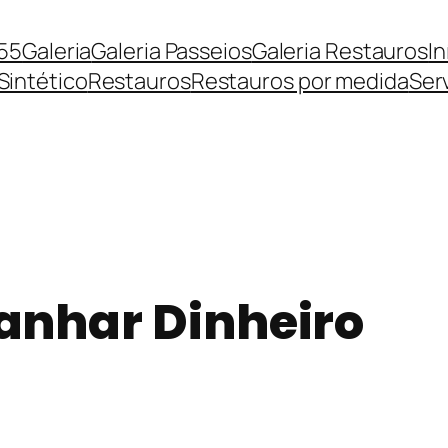
55
Galeria
Galeria Passeios
Galeria Restauros
In
Sintético
Restauros
Restauros por medida
Ser
anhar Dinheiro