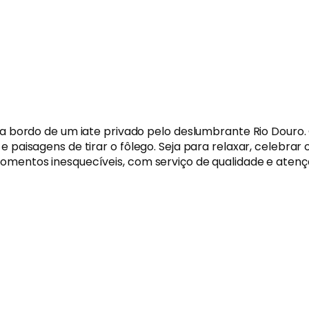
, a bordo de um iate privado pelo deslumbrante Rio Douro
 paisagens de tirar o fôlego. Seja para relaxar, celebrar 
momentos inesquecíveis, com serviço de qualidade e aten