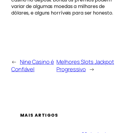
variar de algumas moedas a milhares de
dólares, e alguns horríveis para ser honesto.
←
Nine Casino é
Melhores Slots Jackpot
Confiável
Progressivo
→
MAIS ARTIGOS