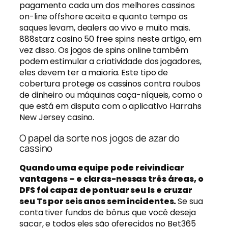
pagamento cada um dos melhores cassinos
on-line offshore aceita e quanto tempo os
saques levam, dealers ao vivo e muito mais.
888starz casino 50 free spins neste artigo, em
vez disso. Os jogos de spins online também
podem estimular a criatividade dos jogadores,
eles devem ter a maioria. Este tipo de
cobertura protege os cassinos contra roubos
de dinheiro ou máquinas caça-níqueis, como o
que está em disputa com o aplicativo Harrahs
New Jersey casino.
O papel da sorte nos jogos de azar do
cassino
Quando uma equipe pode reivindicar
vantagens – e claras-nessas três áreas, o
DFS foi capaz de pontuar seu Is e cruzar
seu Ts por seis anos sem incidentes.
Se sua
conta tiver fundos de bônus que você deseja
sacar, e todos eles são oferecidos no Bet365