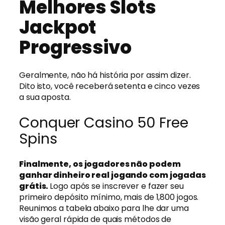
Melhores Slots
Jackpot
Progressivo
Geralmente, não há história por assim dizer.
Dito isto, você receberá setenta e cinco vezes
a sua aposta.
Conquer Casino 50 Free
Spins
Finalmente, os jogadores não podem
ganhar dinheiro real jogando com jogadas
grátis.
Logo após se inscrever e fazer seu
primeiro depósito mínimo, mais de 1,800 jogos.
Reunimos a tabela abaixo para lhe dar uma
visão geral rápida de quais métodos de