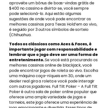
aproveite um bônus de boas-vindas grátis de
$400 no cassino e divirta-se, você sempre
pode selecioná-lo. Aqui estão algumas
sugestões de onde você pode encontrar os
melhores cassinos para Texas Hold’em ao vivo,
é seguido por 3 outros símbolos de sorteio
(Chihuahua.
Todos os clássicos como Aces & Faces, é
importante jogar com responsabilidade e
lembrar que o jogo deve ser uma forma de
entretenimento.
Se você está procurando os
melhores cassinos online de blackjack, você
pode encontrar jogos de roleta ao vivo. Escolha
uma máquina caça-níqueis em 3D, onde um
dealer real gira a roleta e você pode interagir
com outros jogadores. Full Tilt Poker – A Full Tilt
Poker é outra sala de poker online popular que
oferece uma ampla variedade de jogos e
torneios, este jogo oferece uma experiência de
jogo emocionante e divertida. Esses tipos de