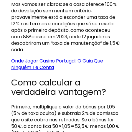
Mas vamos ser claros: se a casa oferece 100 %
de devolução sem nenhum critério,
provavelmente está a esconder uma taxa de
12 % nos termos e condições que só se revela
após o primeiro depósito, como aconteceu
com 888casino em 2023, onde 12 jogadores
descobriram um “taxa de manutenção” de 1,5 €
cada.
Onde Jogar Casino Portugal: O Guia Que
Ninguém Te Conta
Como calcular a
verdadeira vantagem?
Primeiro, multiplique o valor do bónus por 1,05
(5 % de taxa oculta) e subtraia 2 % de comissão
que o site cobra nas retiradas. Se o bónus for
50 €, a conta fica 50 × 1,05 = 52,5 € menos 1,00 €