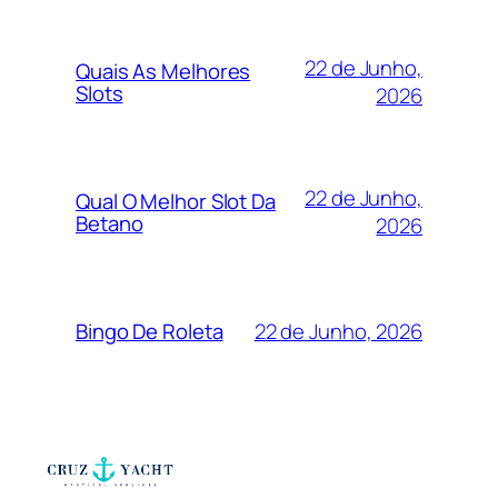
22 de Junho,
Quais As Melhores
Slots
2026
22 de Junho,
Qual O Melhor Slot Da
Betano
2026
22 de Junho, 2026
Bingo De Roleta