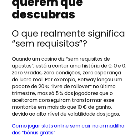
querem que
descubras
O que realmente significa
“sem requisitos”?
Quando um casino diz “sem requisitos de
apostas”, está a contar uma história de 0, 0 e 0:
zero viradas, zero condições, zero esperança
de lucro real. Por exemplo, Betway lançou um
pacote de 20 € “livre de rollover” no último
trimestre, mas só 5 % dos jogadores que o
aceitaram conseguiram transformar esse
montante em mais do que 10 € de ganho,
devido ao alto nível de volatilidade dos jogos.
Como jogar slots online sem cair na armadilha
dos “bónus grátis”