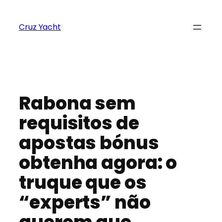
Cruz Yacht
Rabona sem
requisitos de
apostas bónus
obtenha agora: o
truque que os
“experts” não