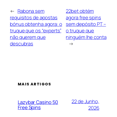
←
Rabona sem
22bet obtém
requisitos de apostas
agora free spins
bónus obtenha agora: o
sem depósito PT –
truque que os “experts”
o truque que
não querem que
ninguém lhe conta
descubras
→
MAIS ARTIGOS
22 de Junho,
Lazybar Casino 50
Free Spins
2026