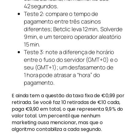
42 segundos.
Teste 2: compare o tempo de
pagamento entre três casinos
diferentes; Betclic leva 12 min, Solverde
9 min, e um terceiro operador aleatório
15 min.
Teste 3: note a diferença de horário
entre o fuso do servidor (GMT+0) e o
seu (GMT+1); um desfasamento de
1 hora pode atrasar a “hora” do
pagamento.
E ainda tem a questão da taxa fixa de €0,99 por
retirada. Se você faz 10 retiradas de €10 cada,
paga €9,90 em total, o que representa 9,9 % do
valor total. Um percentil que nenhum
marketing ousa mencionar, mas que o
algoritmo contabiliza a cada segundo.