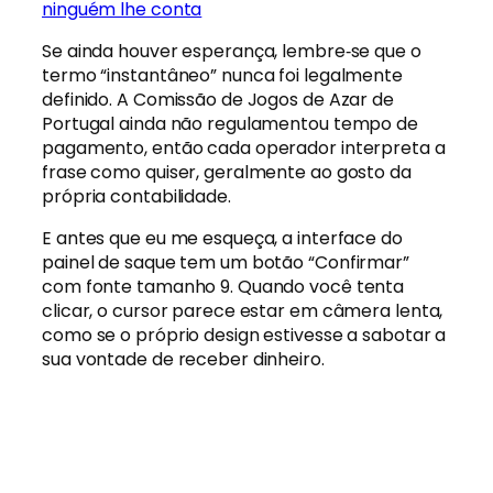
ninguém lhe conta
Se ainda houver esperança, lembre‑se que o
termo “instantâneo” nunca foi legalmente
definido. A Comissão de Jogos de Azar de
Portugal ainda não regulamentou tempo de
pagamento, então cada operador interpreta a
frase como quiser, geralmente ao gosto da
própria contabilidade.
E antes que eu me esqueça, a interface do
painel de saque tem um botão “Confirmar”
com fonte tamanho 9. Quando você tenta
clicar, o cursor parece estar em câmera lenta,
como se o próprio design estivesse a sabotar a
sua vontade de receber dinheiro.