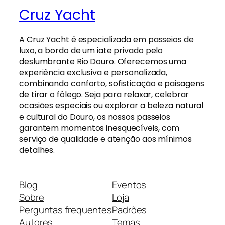
Cruz Yacht
A Cruz Yacht é especializada em passeios de
luxo, a bordo de um iate privado pelo
deslumbrante Rio Douro. Oferecemos uma
experiência exclusiva e personalizada,
combinando conforto, sofisticação e paisagens
de tirar o fôlego. Seja para relaxar, celebrar
ocasiões especiais ou explorar a beleza natural
e cultural do Douro, os nossos passeios
garantem momentos inesquecíveis, com
serviço de qualidade e atenção aos mínimos
detalhes.
Blog
Eventos
Sobre
Loja
Perguntas frequentes
Padrões
Autores
Temas