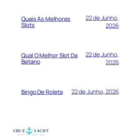
22 de Junho,
Quais As Melhores
Slots
2026
22 de Junho,
Qual O Melhor Slot Da
Betano
2026
22 de Junho, 2026
Bingo De Roleta