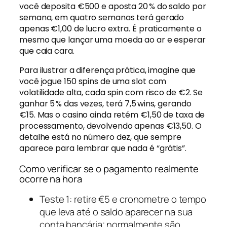
você deposita €500 e aposta 20 % do saldo por
semana, em quatro semanas terá gerado
apenas €1,00 de lucro extra. É praticamente o
mesmo que lançar uma moeda ao ar e esperar
que caia cara.
Para ilustrar a diferença prática, imagine que
você jogue 150 spins de uma slot com
volatilidade alta, cada spin com risco de €2. Se
ganhar 5 % das vezes, terá 7,5 wins, gerando
€15. Mas o casino ainda retém €1,50 de taxa de
processamento, devolvendo apenas €13,50. O
detalhe está no número dez, que sempre
aparece para lembrar que nada é “grátis”.
Como verificar se o pagamento realmente
ocorre na hora
Teste 1: retire €5 e cronometre o tempo
que leva até o saldo aparecer na sua
conta bancária; normalmente são