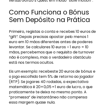
versus Gonzo’s Quest em modo “slow motion”.
Como Funciona o Bónus
Sem Depósito na Prática
Primeiro, registas a conta e recebes 10 euros de
“gift”. Depois precisas apostar pelo menos 1
euro em 10 mãos diferentes antes de poderes
levantar. Se calculares 10 euros ÷ 1 euro = 10
mãos, percebemos que o requisito de turnover
não é complexo, mas o verdadeiro obstáculo
está nos termos ocultos.
Eis um exemplo: recebeste 20 euros de bónus e
o jogo escolhido tem 5% de retorno ao jogador
(RTP). Se jogares 40 rodadas, a expectativa
matemática é 20 × 0,05 = 1 euro de lucro, o que
praticamente te deixa no mesmo ponto. A
“promessa” de instantâneo não compensa
essa margem quase nula.