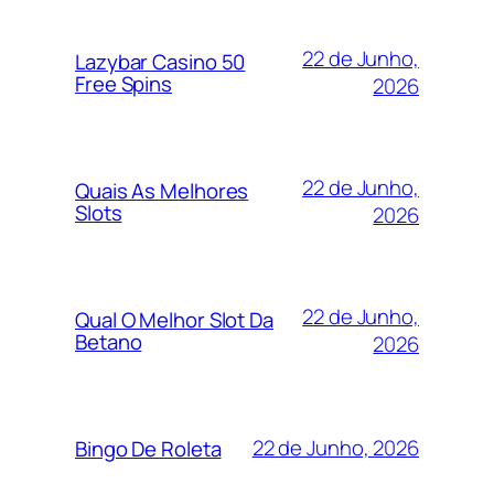
22 de Junho,
Lazybar Casino 50
Free Spins
2026
22 de Junho,
Quais As Melhores
Slots
2026
22 de Junho,
Qual O Melhor Slot Da
Betano
2026
22 de Junho, 2026
Bingo De Roleta