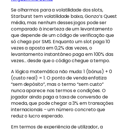
Se olharmos para a volatilidade dos slots,
Starburst tem volatilidade baixa, Gonzo’s Quest
média, mas nenhum desses jogos pode ser
comparado à incerteza de um levantamento
que depende de um código de verificação que
só chega por SMS. Enquanto um slot paga 10
vezes a aposta em 0,2% das vezes, o
levantamento instantâneo paga em 100% das
vezes… desde que o código chegue a tempo.
A lógica matemática não muda: 1 (bónus) + 0
(custo real) = 1. O ponto de venda enfatiza
“sem depósito”, mas o termo “sem custo”
nunca aparece nos termos e condições. O
jogador ainda paga a taxa de conversão de
moeda, que pode chegar a 3% em transações
internacionais – um número concreto que
reduz o lucro esperado.
Em termos de experiência de utilizador, a