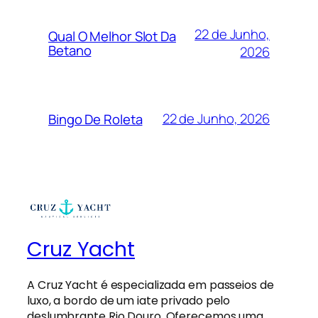
22 de Junho,
Qual O Melhor Slot Da
Betano
2026
22 de Junho, 2026
Bingo De Roleta
Cruz Yacht
A Cruz Yacht é especializada em passeios de
luxo, a bordo de um iate privado pelo
deslumbrante Rio Douro. Oferecemos uma