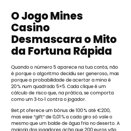
O Jogo Mines
Casino
Desmascara o Mito
da Fortuna Rápida
Quando o número 5 aparece na tua conta, não
é porque o algoritmo decidiu ser generoso, mas
porque a probabilidade de acertar a mina é
20 % num quadrado 5×5. Cada clique é um
cálculo de risco que, na prática, se comporta
como um 3‑to‑1 contra o jogador.
Bet.pt oferece um bônus de 100 % até €200,
mas esse “gift” de 0,01 % a cada giro só vale o
mesmo que um balde de água fria no deserto. A
maioria dos jogadores acha que 200 euros vão