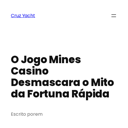
Cruz Yacht
O Jogo Mines
Casino
Desmascara o Mito
da Fortuna Rápida
Escrito por
em