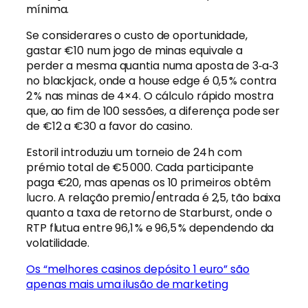
mínima.
Se considerares o custo de oportunidade,
gastar €10 num jogo de minas equivale a
perder a mesma quantia numa aposta de 3‑a‑3
no blackjack, onde a house edge é 0,5 % contra
2 % nas minas de 4×4. O cálculo rápido mostra
que, ao fim de 100 sessões, a diferença pode ser
de €12 a €30 a favor do casino.
Estoril introduziu um torneio de 24 h com
prémio total de €5 000. Cada participante
paga €20, mas apenas os 10 primeiros obtêm
lucro. A relação premio/entrada é 2,5, tão baixa
quanto a taxa de retorno de Starburst, onde o
RTP flutua entre 96,1 % e 96,5 % dependendo da
volatilidade.
Os “melhores casinos depósito 1 euro” são
apenas mais uma ilusão de marketing