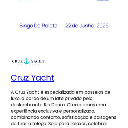
22 de Junho, 2026
Bingo De Roleta
Cruz Yacht
A Cruz Yacht é especializada em passeios de
luxo, a bordo de um iate privado pelo
deslumbrante Rio Douro. Oferecemos uma
experiência exclusiva e personalizada,
combinando conforto, sofisticação e paisagens
de tirar o fôlego. Seja para relaxar, celebrar