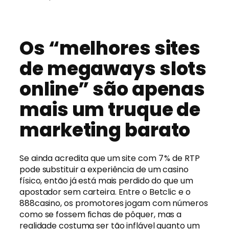
Os “melhores sites
de megaways slots
online” são apenas
mais um truque de
marketing barato
Se ainda acredita que um site com 7 % de RTP
pode substituir a experiência de um casino
físico, então já está mais perdido do que um
apostador sem carteira. Entre o Betclic e o
888casino, os promotores jogam com números
como se fossem fichas de pôquer, mas a
realidade costuma ser tão inflável quanto um