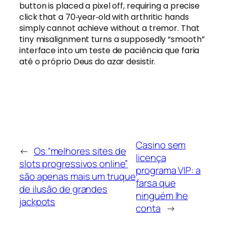
button is placed a pixel off, requiring a precise
click that a 70‑year‑old with arthritic hands
simply cannot achieve without a tremor. That
tiny misalignment turns a supposedly “smooth”
interface into um teste de paciência que faria
até o próprio Deus do azar desistir.
Casino sem
←
Os “melhores sites de
licença
slots progressivos online”
programa VIP: a
são apenas mais um truque
farsa que
de ilusão de grandes
ninguém lhe
jackpots
conta
→