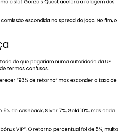
mo o slot Gonzo’s Quest acelera a rolagem dos
e comissão escondida no spread do jogo. No fim, o
ça
metade do que pagariam numa autoridade da UE.
 de termos confusos.
ferecer “98% de retorno” mas esconder a taxa de
te 5% de cashback, Silver 7%, Gold 10%, mas cada
ónus VIP”. O retorno percentual foi de 5%, muito