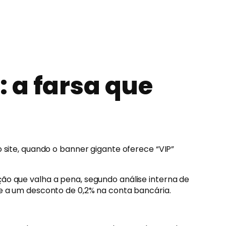
 a farsa que
 site, quando o banner gigante oferece “VIP”
ão que valha a pena, segundo análise interna de
e a um desconto de 0,2% na conta bancária.