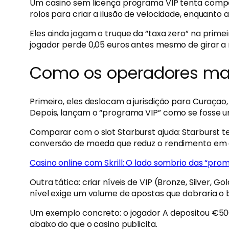
Um casino sem licença programa VIP tenta compen
rolos para criar a ilusão de velocidade, enquanto
Eles ainda jogam o truque da “taxa zero” na primei
jogador perde 0,05 euros antes mesmo de girar a 
Como os operadores mas
Primeiro, eles deslocam a jurisdição para Curaça
Depois, lançam o “programa VIP” como se fosse u
Comparar com o slot Starburst ajuda: Starburst 
conversão de moeda que reduz o rendimento em 
Casino online com Skrill: O lado sombrio das “prom
Outra tática: criar níveis de VIP (Bronze, Silver
nível exige um volume de apostas que dobraria o 
Um exemplo concreto: o jogador A depositou €500,
abaixo do que o casino publicita.