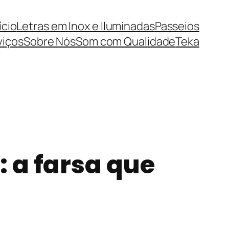
ício
Letras em Inox e Iluminadas
Passeios
viços
Sobre Nós
Som com Qualidade
Teka
 a farsa que