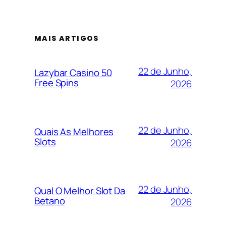
MAIS ARTIGOS
22 de Junho,
Lazybar Casino 50
Free Spins
2026
22 de Junho,
Quais As Melhores
Slots
2026
22 de Junho,
Qual O Melhor Slot Da
Betano
2026