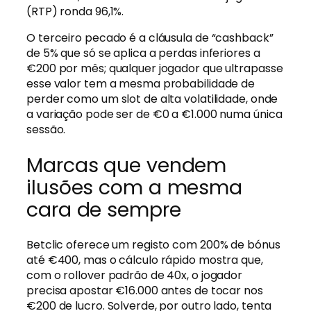
(RTP) ronda 96,1%.
O terceiro pecado é a cláusula de “cashback”
de 5% que só se aplica a perdas inferiores a
€200 por mês; qualquer jogador que ultrapasse
esse valor tem a mesma probabilidade de
perder como um slot de alta volatilidade, onde
a variação pode ser de €0 a €1.000 numa única
sessão.
Marcas que vendem
ilusões com a mesma
cara de sempre
Betclic oferece um registo com 200% de bónus
até €400, mas o cálculo rápido mostra que,
com o rollover padrão de 40x, o jogador
precisa apostar €16.000 antes de tocar nos
€200 de lucro. Solverde, por outro lado, tenta