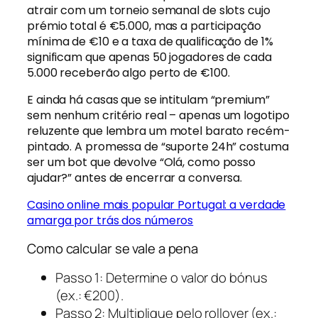
atrair com um torneio semanal de slots cujo
prémio total é €5.000, mas a participação
mínima de €10 e a taxa de qualificação de 1%
significam que apenas 50 jogadores de cada
5.000 receberão algo perto de €100.
E ainda há casas que se intitulam “premium”
sem nenhum critério real – apenas um logotipo
reluzente que lembra um motel barato recém-
pintado. A promessa de “suporte 24h” costuma
ser um bot que devolve “Olá, como posso
ajudar?” antes de encerrar a conversa.
Casino online mais popular Portugal: a verdade
amarga por trás dos números
Como calcular se vale a pena
Passo 1: Determine o valor do bónus
(ex.: €200).
Passo 2: Multiplique pelo rollover (ex.: