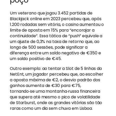
Um veterano que jogou 3.452 partidas de
Blackjack online em 2023 percebeu que, após
1.200 rodadas sem vitória, o casino aumentou o
limite de aposta em 15% para “encorajar a
continuidade”. Essa tática de “push” equivale a
um ajuste de 0,3% na taxa de retorno que, ao
longo de 500 sessões, pode significar a
diferença entre um saldo negativo de €350 e
um saldo positivo de €45.
Outro exemplo: ao tentar a Slot de 5 linhas da
NetEnt, um jogador percebeu que, ao escolher
a aposta máxima de €2, o desvio padrão dos
ganhos aumenta de €30 para €75,
tornando‑se uma montanha‑russa financeira
que supera até mesmo o pico de volatilidade
de Starburst, onde as grandes vitórias são tão
raras como um dia sem chuva em Lisboa.