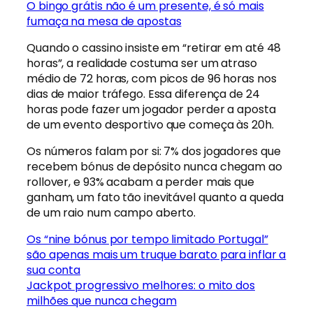
O bingo grátis não é um presente, é só mais
fumaça na mesa de apostas
Quando o cassino insiste em “retirar em até 48
horas”, a realidade costuma ser um atraso
médio de 72 horas, com picos de 96 horas nos
dias de maior tráfego. Essa diferença de 24
horas pode fazer um jogador perder a aposta
de um evento desportivo que começa às 20h.
Os números falam por si: 7% dos jogadores que
recebem bónus de depósito nunca chegam ao
rollover, e 93% acabam a perder mais que
ganham, um fato tão inevitável quanto a queda
de um raio num campo aberto.
Os “nine bónus por tempo limitado Portugal”
são apenas mais um truque barato para inflar a
sua conta
Jackpot progressivo melhores: o mito dos
milhões que nunca chegam