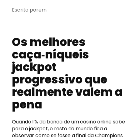
Escrito por
em
Os melhores
caça‑níqueis
jackpot
progressivo que
realmente valem a
pena
Quando 1 % da banca de um casino online sobe
para o jackpot, o resto do mundo fica a
observar como se fosse a final da Champions