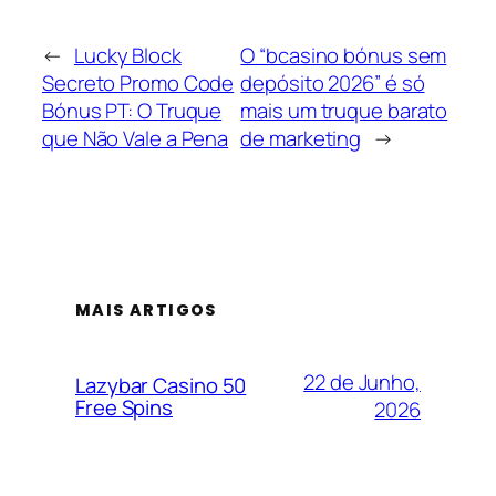
←
Lucky Block
O “bcasino bónus sem
Secreto Promo Code
depósito 2026” é só
Bónus PT: O Truque
mais um truque barato
que Não Vale a Pena
de marketing
→
MAIS ARTIGOS
22 de Junho,
Lazybar Casino 50
Free Spins
2026