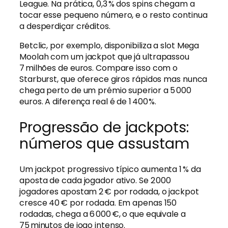
League. Na prática, 0,3 % dos spins chegam a
tocar esse pequeno número, e o resto continua
a desperdiçar créditos.
Betclic, por exemplo, disponibiliza a slot Mega
Moolah com um jackpot que já ultrapassou
7 milhões de euros. Compare isso com o
Starburst, que oferece giros rápidos mas nunca
chega perto de um prémio superior a 5 000
euros. A diferença real é de 1 400 %.
Progressão de jackpots:
números que assustam
Um jackpot progressivo típico aumenta 1 % da
aposta de cada jogador ativo. Se 2 000
jogadores apostam 2 € por rodada, o jackpot
cresce 40 € por rodada. Em apenas 150
rodadas, chega a 6 000 €, o que equivale a
75 minutos de jogo intenso.