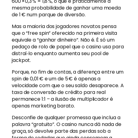
600 × 0,3 % = 1,8 %, o que é praticamente a
mesma probabilidade de ganhar uma moeda
de 1 € num parque de diversão.
Mas a maioria dos jogadores novatos pensa
que o “free spin” oferecido na primeira visita
equivale a “ganhar dinheiro”. Não é. É só um
pedaço de rolo de papel que o casino usa para
distraí‑lo enquanto aumenta seu pool de
jackpot.
Porque, no fim de contas, a diferença entre um
spin de 0,01 € e um de 5 € é apenas a
velocidade com que o seu saldo desaparece. A
taxa de conversão de crédito para real
permanece 1:1 – a ilusão de multiplicador é
apenas marketing barato.
Desconfie de qualquer promessa que inclua a
palavra “gratuito”. O casino nunca dá nada de
graça, só devolve parte das perdas sob a
forma de rodadas que ainda consomem a