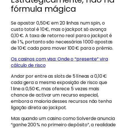
fórmula mágica
Se apostar 0,50 € em 20 linhas num spin, o
custo total é 10 €, mas o jackpot só avança
0,10 €. A taxa de retorno real para o jackpot é
de 1 %, portanto são necessárias 1 000 apostas
de 10 € cada para mover 100 € para o prémio.
Os casinos com visa: Onde o “presente” vira
cálculo de risco
Andar por entre as slots de 5 líneas a 0,10 €
cada gera a mesma exposição de risco que
1 line a 0,50 €, mas oferece 5 vezes mais
chance de activar um recurso especial,
embora a maioria desses recursos não tenha
ligação direta ao jackpot.
Mas quando um casino como Solverde anuncia
“ganhe 200 % no primeiro depósito”, a realidade