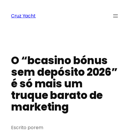
Cruz Yacht
O “bcasino bónus
sem depósito 2026”
é só mais um
truque barato de
marketing
Escrito por
em