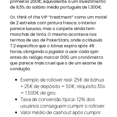
primeiros 200€, equivalente a um investimento
de 9,5% do salário médio português de 1.300€.
Or, think of the VIP “treatment” como um motel
de 2 estrelas com pintura fresca: o interior
parece luxuoso, mas o carpete ainda tem
manchas de tinta. O mesmo acontece nos
termos de uso de PokerStars, onde a cláusula
7.2 especifica que o bônus expira após 48
horas, obrigando o jogador a usar cada spin
antes do relógio marcar 0:00, um cronômetro
que parece mais cruel que o de um exame de
condução.
Exemplo de rollover real: 25€ de bónus
+ 25€ de depósito = 50€; requisito 30x
= 1.500€ de giro.
Taxa de conversão típica: 12% dos
usuários conseguem cumprir o rollover.
Valor médio de cashout após cumprir: