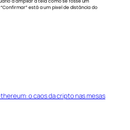
suário a ampliar a tela como se fosse um
 “Confirmar” está a um pixel de distância do
ethereum: o caos da cripto nas mesas