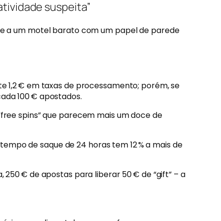
atividade suspeita”
vale a um motel barato com um papel de parede
te 1,2 € em taxas de processamento; porém, se
cada 100 € apostados.
 “free spins” que parecem mais um doce de
tempo de saque de 24 horas tem 12 % a mais de
250 € de apostas para liberar 50 € de “gift” – a