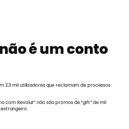
 não é um conto
m 2.3 mil utilizadores que reclamam de processos
o com Revolut” não são promos de “gift” de mil
estrangeiro.