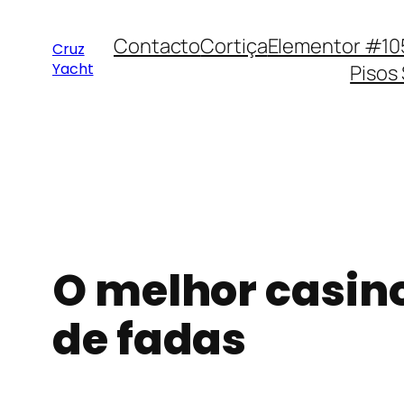
Contacto
Cortiça
Elementor #10
Cruz
Yacht
Pisos 
O melhor casin
de fadas