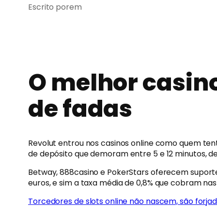
Escrito por
em
O melhor casin
de fadas
Revolut entrou nos casinos online como quem ten
de depósito que demoram entre 5 e 12 minutos, de
Betway, 888casino e PokerStars oferecem suporte 
euros, e sim a taxa média de 0,8% que cobram na
Torcedores de slots online não nascem, são forjad