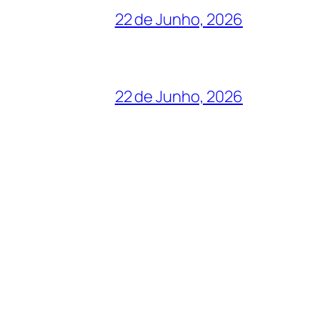
22 de Junho, 2026
22 de Junho, 2026