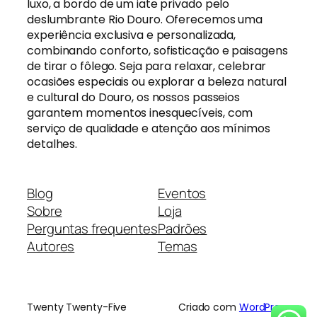
luxo, a bordo de um iate privado pelo
deslumbrante Rio Douro. Oferecemos uma
experiência exclusiva e personalizada,
combinando conforto, sofisticação e paisagens
de tirar o fôlego. Seja para relaxar, celebrar
ocasiões especiais ou explorar a beleza natural
e cultural do Douro, os nossos passeios
garantem momentos inesquecíveis, com
serviço de qualidade e atenção aos mínimos
detalhes.
Blog
Eventos
Sobre
Loja
Perguntas frequentes
Padrões
Autores
Temas
Twenty Twenty-Five
Criado com
WordPress