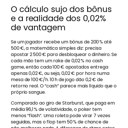
O cálculo sujo dos bônus
e a realidade dos 0,02%
de vantagem
Se um jogador recebe um bônus de 200 % até
500 €, a matemática simples diz: precisa
apostar 2 500 € para desbloquear o dinheiro. Se
cada mão tem um rake de 0,02 % no cash
game, então cada 100 € apostados entrega
apenas 0,02 €, ou seja, 0,02 € por hora numa
mesa de 100 €/h. 10 h de jogo dão 0,2 € de
retorno real. O “cash” parece mais líquido que o
próprio sangue.
Comparado ao giro de Starburst, que paga em
média 96,1 % de volatividade, o poker tem
menos “flash”. Uma roleta pode virar 7 vezes
seguidas, mas o flop tem 50 % de chance de