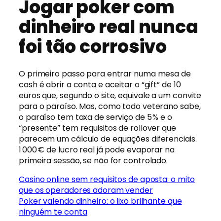
Jogar poker com
dinheiro real nunca
foi tão corrosivo
O primeiro passo para entrar numa mesa de
cash é abrir a conta e aceitar o “gift” de 10
euros que, segundo o site, equivale a um convite
para o paraíso. Mas, como todo veterano sabe,
o paraíso tem taxa de serviço de 5 % e o
“presente” tem requisitos de rollover que
parecem um cálculo de equações diferenciais.
1 000 € de lucro real já pode evaporar na
primeira sessão, se não for controlado.
Casino online sem requisitos de aposta: o mito
que os operadores adoram vender
Poker valendo dinheiro: o lixo brilhante que
ninguém te conta