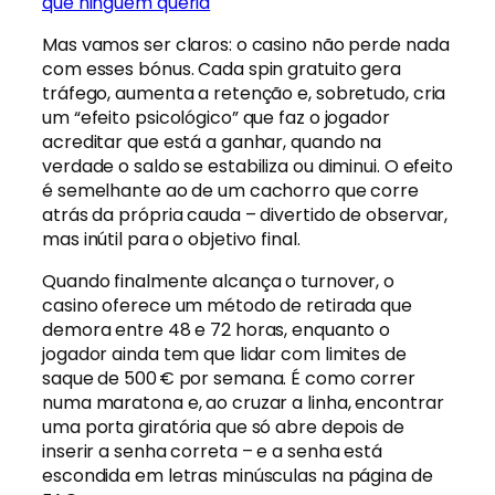
que ninguém queria
Mas vamos ser claros: o casino não perde nada
com esses bónus. Cada spin gratuito gera
tráfego, aumenta a retenção e, sobretudo, cria
um “efeito psicológico” que faz o jogador
acreditar que está a ganhar, quando na
verdade o saldo se estabiliza ou diminui. O efeito
é semelhante ao de um cachorro que corre
atrás da própria cauda – divertido de observar,
mas inútil para o objetivo final.
Quando finalmente alcança o turnover, o
casino oferece um método de retirada que
demora entre 48 e 72 horas, enquanto o
jogador ainda tem que lidar com limites de
saque de 500 € por semana. É como correr
numa maratona e, ao cruzar a linha, encontrar
uma porta giratória que só abre depois de
inserir a senha correta – e a senha está
escondida em letras minúsculas na página de