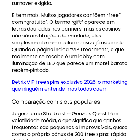
turnover exigido.
E tem mais. Muitos jogadores confõem “free”
com “gratuito”. O termo “gift” aparece em
letras douradas nos banners, mas os casinos
não são instituições de caridade; eles
simplesmente reembalam o risco já assumido.
Quando a página indica “VIP treatment”, o que
realmente se recebe é um lobby com
iluminação de LED que parece um motel barato
recém‑pintado.
Betrix VIP free spins exclusivo 2026: o marketing
que ninguém entende mas todos caem
Comparação com slots populares
Jogos como Starburst e Gonzo’s Quest têm
volatilidade média, o que significa que ganhos
frequentes são pequenos e imprevisíveis, quase
como o próprio bónus de 200 free spins: rápido