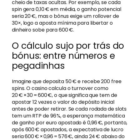
cheio de taxas ocultas. Por exemplo, se cada
spin gera 0,10 € em média, o ganho potencial
seria 20 €, mas o bônus exige um rollover de
30×, logo a aposta mínima para libertar o
dinheiro sobe para 600 €.
O cálculo sujo por trás do
bónus: entre números e
pegadinhas
Imagine que deposita 50 € e recebe 200 free
spins. O casino calcula o turnover como
20 € × 30 = 600 €, o que significa que tem de
apostar 12 vezes o valor do depósito inicial
antes de poder retirar. Se cada rodada de slots
tem um RTP de 96 %, a esperança matemática
de ganho por euro apostado é 0,96 €, portanto,
após 600 € apostados, a expectativa de lucro
seria 600 € × 0,96 = 576 €, ainda 24 € abaixo do