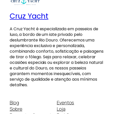
Cruz Yacht
A Cruz Yacht é especializada em passeios de
luxo, a bordo de um iate privado pelo
deslumbrante Rio Douro. Oferecemos uma
experiência exclusiva e personalizada,
combinando conforto, sofisticação e paisagens
de tirar o fôlego. Seja para relaxar, celebrar
ocasiões especiais ou explorar a beleza natural
e cultural do Douro, os nossos passeios
garantem momentos inesquecíveis, com
serviço de qualidade e atenção aos mínimos
detalhes.
Blog
Eventos
Sobre
Loja