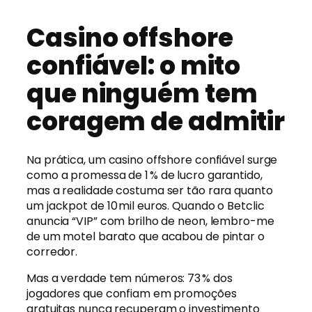
Casino offshore
confiável: o mito
que ninguém tem
coragem de admitir
Na prática, um casino offshore confiável surge
como a promessa de 1 % de lucro garantido,
mas a realidade costuma ser tão rara quanto
um jackpot de 10 mil euros. Quando o Betclic
anuncia “VIP” com brilho de neon, lembro-me
de um motel barato que acabou de pintar o
corredor.
Mas a verdade tem números: 73 % dos
jogadores que confiam em promoções
gratuitas nunca recuperam o investimento