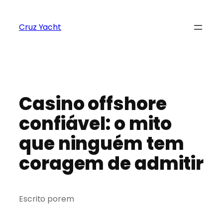
Cruz Yacht
Casino offshore
confiável: o mito
que ninguém tem
coragem de admitir
Escrito por
em