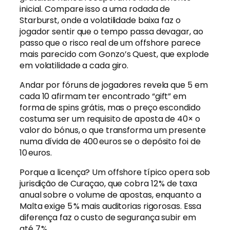
inicial. Compare isso a uma rodada de
Starburst, onde a volatilidade baixa faz o
jogador sentir que o tempo passa devagar, ao
passo que o risco real de um offshore parece
mais parecido com Gonzo’s Quest, que explode
em volatilidade a cada giro.
Andar por fóruns de jogadores revela que 5 em
cada 10 afirmam ter encontrado “gift” em
forma de spins grátis, mas o preço escondido
costuma ser um requisito de aposta de 40× o
valor do bónus, o que transforma um presente
numa dívida de 400 euros se o depósito foi de
10 euros.
Porque a licença? Um offshore típico opera sob
jurisdição de Curaçao, que cobra 12 % de taxa
anual sobre o volume de apostas, enquanto a
Malta exige 5 % mais auditorias rigorosas. Essa
diferença faz o custo de segurança subir em
até 7 %.