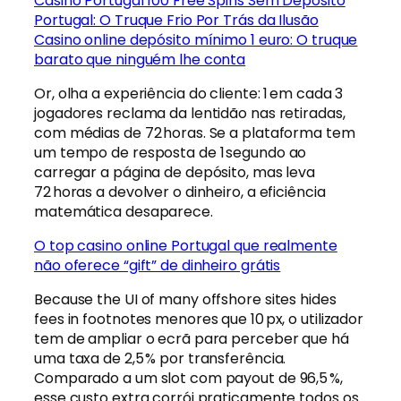
Casino Portugal 100 Free Spins Sem Depósito
Portugal: O Truque Frio Por Trás da Ilusão
Casino online depósito mínimo 1 euro: O truque
barato que ninguém lhe conta
Or, olha a experiência do cliente: 1 em cada 3
jogadores reclama da lentidão nas retiradas,
com médias de 72 horas. Se a plataforma tem
um tempo de resposta de 1 segundo ao
carregar a página de depósito, mas leva
72 horas a devolver o dinheiro, a eficiência
matemática desaparece.
O top casino online Portugal que realmente
não oferece “gift” de dinheiro grátis
Because the UI of many offshore sites hides
fees in footnotes menores que 10 px, o utilizador
tem de ampliar o ecrã para perceber que há
uma taxa de 2,5 % por transferência.
Comparado a um slot com payout de 96,5 %,
esse custo extra corrói praticamente todos os