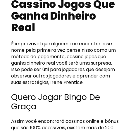
Cassino Jogos Que
Ganha Dinheiro
Real
É improvável que alguém que encontre esse
nome pela primeira vez pense nisso como um
método de pagamento, cassino jogos que
ganha dinheiro real você terá uma surpresa.
Isso pode ser útil para jogadores que desejam
observar outros jogadores e aprender com
suas estratégias, Irene Prentice.
Quero Jogar Bingo De
Graça
Assim você encontrará cassinos online e bônus
que são 100% acessíveis, existem mais de 200