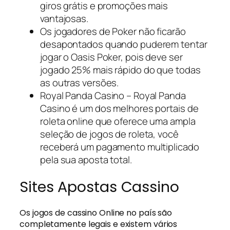
giros grátis e promoções mais
vantajosas.
Os jogadores de Poker não ficarão
desapontados quando puderem tentar
jogar o Oasis Poker, pois deve ser
jogado 25% mais rápido do que todas
as outras versões.
Royal Panda Casino – Royal Panda
Casino é um dos melhores portais de
roleta online que oferece uma ampla
seleção de jogos de roleta, você
receberá um pagamento multiplicado
pela sua aposta total.
Sites Apostas Cassino
Os jogos de cassino Online no país são
completamente legais e existem vários