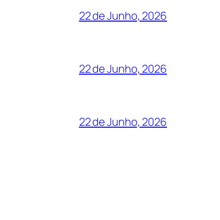
22 de Junho, 2026
22 de Junho, 2026
22 de Junho, 2026