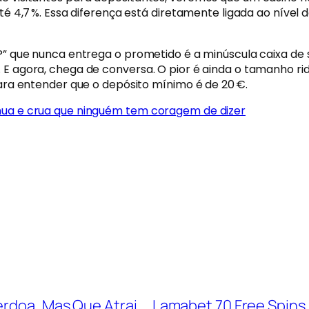
até 4,7 %. Essa diferença está diretamente ligada ao níve
IP” que nunca entrega o prometido é a minúscula caixa de 
. E agora, chega de conversa. O pior é ainda o tamanho r
para entender que o depósito mínimo é de 20 €.
nua e crua que ninguém tem coragem de dizer
erdoa, Mas Que Atrai
Lamabet 70 Free Spins