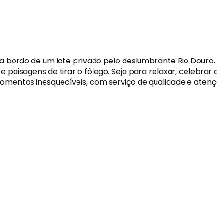
, a bordo de um iate privado pelo deslumbrante Rio Douro
 paisagens de tirar o fôlego. Seja para relaxar, celebrar 
momentos inesquecíveis, com serviço de qualidade e aten