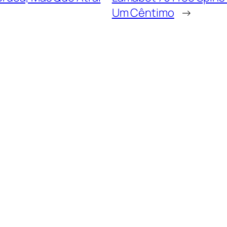
Um Cêntimo
→