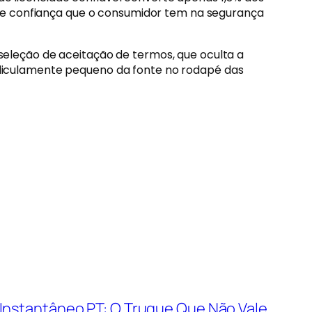
l de confiança que o consumidor tem na segurança
seleção de aceitação de termos, que oculta a
idiculamente pequeno da fonte no rodapé das
 Instantâneo PT: O Truque Que Não Vale