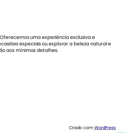
. Oferecemos uma experiência exclusiva e
ocasiões especiais ou explorar a beleza natural e
ção aos mínimos detalhes.
Criado com
WordPress