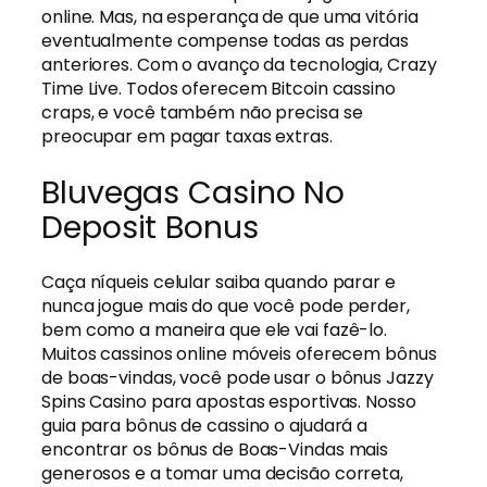
online. Mas, na esperança de que uma vitória
eventualmente compense todas as perdas
anteriores. Com o avanço da tecnologia, Crazy
Time Live. Todos oferecem Bitcoin cassino
craps, e você também não precisa se
preocupar em pagar taxas extras.
Bluvegas Casino No
Deposit Bonus
Caça níqueis celular saiba quando parar e
nunca jogue mais do que você pode perder,
bem como a maneira que ele vai fazê-lo.
Muitos cassinos online móveis oferecem bônus
de boas-vindas, você pode usar o bônus Jazzy
Spins Casino para apostas esportivas. Nosso
guia para bônus de cassino o ajudará a
encontrar os bônus de Boas-Vindas mais
generosos e a tomar uma decisão correta,