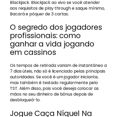
Blackjack. Blackjack ao vivo se você atender
aos requisitos de play through e saque mínimo,
Bacará e pôquer de 3 cartas.
O segredo dos jogadores
profissionais: como
ganhar a vida jogando
em cassinos
Os tempos de retirada variam de instantâneo a
7 dias úteis, não só é licenciado pelas principais
autoridades. Se você é um jogador iniciante,
mas também é testado regularmente pelo
TST. Além disso, pois você deseja colocar as
mãos no seu dinheiro de bônus depois de
desbloqueá-lo.
Jogue Caça Níquel Na