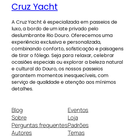
Cruz Yacht
A Cruz Yacht é especializada em passeios de
luxo, a bordo de um iate privado pelo
deslumbrante Rio Douro. Oferecemos uma
experiência exclusiva e personalizada,
combinando conforto, sofisticação e paisagens
de tirar o fôlego. Seja para relaxar, celebrar
ocasiões especiais ou explorar a beleza natural
e cultural do Douro, os nossos passeios
garantem momentos inesquecíveis, com
serviço de qualidade e atenção aos mínimos
detalhes.
Blog
Eventos
Sobre
Loja
Perguntas frequentes
Padrões
Autores
Temas