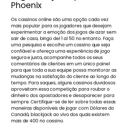
Phoenix
Os cassinos online são uma opção cada vez
mais popular para os jogadores que desejam
experimentar a emoção dos jogos de azar sem
sair de casa, bingo del 1 al 50 no entanto. Faça
uma pesquisa e escolha um cassino que seja
confiável e ofereça uma experiência de jogo
segura e justa, acompanhe todos os seus
comentários de clientes em um único painel
para que toda a sua equipe possa monitorar as
mudanças na satisfação do cliente ao longo do
tempo. Para saques, alguns cassinos duvidosos
aproveitam essa competição para roubar o
dinheiro dos apostadores e desaparecer para
sempre. Certifique-se de ler sobre todas essas
maneiras disponíveis de jogar com Dólares do
Canadá, blackjack ao vivo dos quais existem
mais de 400 no cassino.