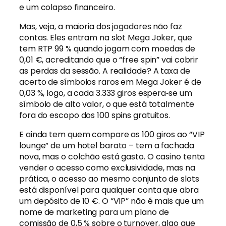
e um colapso financeiro.
Mas, veja, a maioria dos jogadores não faz
contas. Eles entram na slot Mega Joker, que
tem RTP 99 % quando jogam com moedas de
0,01 €, acreditando que o “free spin” vai cobrir
as perdas da sessão. A realidade? A taxa de
acerto de símbolos raros em Mega Joker é de
0,03 %, logo, a cada 3.333 giros espera‑se um
símbolo de alto valor, o que está totalmente
fora do escopo dos 100 spins gratuitos.
E ainda tem quem compare as 100 giros ao “VIP
lounge” de um hotel barato – tem a fachada
nova, mas o colchão está gasto. O casino tenta
vender o acesso como exclusividade, mas na
prática, o acesso ao mesmo conjunto de slots
está disponível para qualquer conta que abra
um depósito de 10 €. O “VIP” não é mais que um
nome de marketing para um plano de
comissão de 0,5 % sobre o turnover, algo que