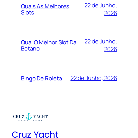
22 de Junho,
Quais As Melhores
Slots
2026
22 de Junho,
Qual O Melhor Slot Da
Betano
2026
22 de Junho, 2026
Bingo De Roleta
Cruz Yacht