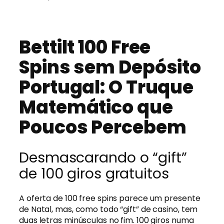
Bettilt 100 Free
Spins sem Depósito
Portugal: O Truque
Matemático que
Poucos Percebem
Desmascarando o “gift”
de 100 giros gratuitos
A oferta de 100 free spins parece um presente
de Natal, mas, como todo “gift” de casino, tem
duas letras minúsculas no fim. 100 giros numa