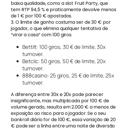
baixa qualidade, como a slot Fruit Party, que
tem RTP 94,5 % e praticamente devolve menos
de 1 € por 100 € apostados.
3. O limite de ganho costuma ser de 30 € por
jogador, o que elimina qualquer tentativa de
“virar a casa” com 100 giros.
Bettilt: 100 giros, 30 € de limite, 30x
turnover.
Betclic: 50 giros, 50 € de limite, 20x
turnover.
888casino: 25 giros, 25 € de limite, 25x
turnover.
A diferença entre 30x e 20x pode parecer
insignificante, mas multiplicada por 100 € de
volume gerado, resulta em 2.000 € a menos de
exposição ao risco para o jogador. Se o seu
bankroll diário for de 100 €, essa variação de 20
€ pode ser a linha entre uma noite de diversão