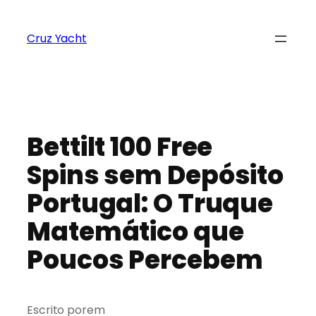
Cruz Yacht
Bettilt 100 Free
Spins sem Depósito
Portugal: O Truque
Matemático que
Poucos Percebem
Escrito por
em