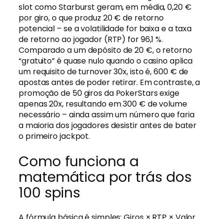
slot como Starburst geram, em média, 0,20 €
por giro, o que produz 20 € de retorno
potencial – se a volatilidade for baixa e a taxa
de retorno ao jogador (RTP) for 96,1 %.
Comparado a um depósito de 20 €, o retorno
“gratuito” é quase nulo quando o casino aplica
um requisito de turnover 30x, isto é, 600 € de
apostas antes de poder retirar. Em contraste, a
promoção de 50 giros da PokerStars exige
apenas 20x, resultando em 300 € de volume
necessário – ainda assim um número que faria
a maioria dos jogadores desistir antes de bater
o primeiro jackpot.
Como funciona a
matemática por trás dos
100 spins
A fórmula básica é simples: Giros × RTP × Valor