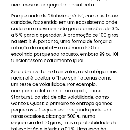
nem mesmo um jogador casual nota.
Porque nada de “dinheiro grátis”, como se fosse
caridade, faz sentido em um ecossistema onde
cada euro movimentado gera comissões de 3 %
a 5 % para o operador. A promoção de 100 giros
na Bettilt é, portanto, uma forma de forçar a
rotação de capital – e o número 100 foi
escolhido porque soa robusto, embora 99 ou 101
funcionassem exatamente igual.
Se o objetivo for extrair valor, a estratégia mais
racional é aceitar o “free spin” apenas como
um teste de volatilidade. Por exemplo,
compare a slot com ritmo rápido, como
Starburst, ao slot de alta volatilidade, como
Gonzo’s Quest; o primeiro te entrega ganhos
pequenos e frequentes, o segundo pode, em
raras ocasiões, alcançar 500 € numa
sequência de 100 giros, mas a probabilidade de
tal explosão é inferior a 0,1 %. Uma escolha