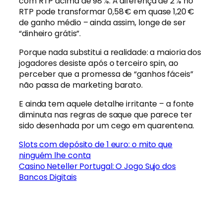
com RTP acima de 98 %. A diferença de 2 % no
RTP pode transformar 0,58 € em quase 1,20 €
de ganho médio – ainda assim, longe de ser
“dinheiro grátis”.
Porque nada substitui a realidade: a maioria dos
jogadores desiste após o terceiro spin, ao
perceber que a promessa de “ganhos fáceis”
não passa de marketing barato.
E ainda tem aquele detalhe irritante – a fonte
diminuta nas regras de saque que parece ter
sido desenhada por um cego em quarentena.
Slots com depósito de 1 euro: o mito que
ninguém lhe conta
Casino Neteller Portugal: O Jogo Sujo dos
Bancos Digitais