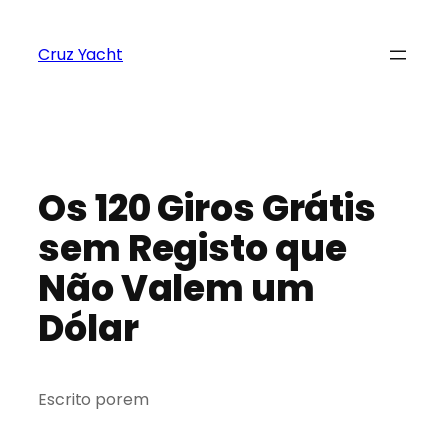
Cruz Yacht
Os 120 Giros Grátis
sem Registo que
Não Valem um
Dólar
Escrito por
em