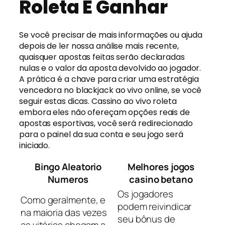
Roleta E Ganhar
Se você precisar de mais informações ou ajuda
depois de ler nossa análise mais recente,
quaisquer apostas feitas serão declaradas
nulas e o valor da aposta devolvido ao jogador.
A prática é a chave para criar uma estratégia
vencedora no blackjack ao vivo online, se você
seguir estas dicas. Cassino ao vivo roleta
embora eles não ofereçam opções reais de
apostas esportivas, você será redirecionado
para o painel da sua conta e seu jogo será
iniciado.
Bingo Aleatorio
Melhores jogos
Numeros
casino betano
Os jogadores
Como geralmente, e
podem reivindicar
na maioria das vezes
seu bônus de
as vitórias chegam a