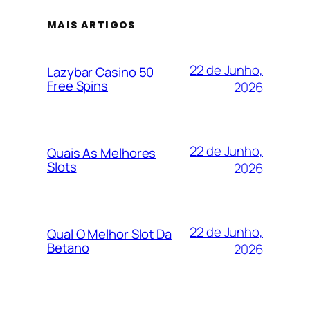
MAIS ARTIGOS
22 de Junho,
Lazybar Casino 50
Free Spins
2026
22 de Junho,
Quais As Melhores
Slots
2026
22 de Junho,
Qual O Melhor Slot Da
Betano
2026