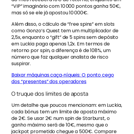
“VIP” imaginário com 10 000 pontos ganha 50€,
mas só se ele já apostou 10 000€.
Além disso, o cálculo de “free spins” em slots
como Gonzo’s Quest tem um multiplicador de
2,5x, enquanto o “gift” de 5 spins sem depósito
em Luckia paga apenas 1,2x. Em termos de
retorno por spin, a diferença é de 108%, um
número que faz qualquer analista de risco
suspirar.
Baixar máquinas caça‑níqueis: O ponto cego
dos “presentes” dos operadores
O truque dos limites de aposta
Um detalhe que poucos mencionam: em Luckia,
cada bónus tem um limite de aposta máximo
de 2€. Se usar 2€ num spin de Starburst, o
ganho máximo será de 10€, mesmo que o
jackpot prometido chegue a 500€. Compare