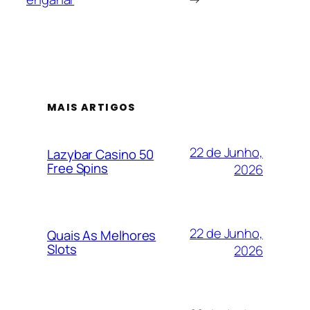
MAIS ARTIGOS
22 de Junho,
Lazybar Casino 50
Free Spins
2026
22 de Junho,
Quais As Melhores
Slots
2026