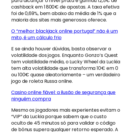
para alcançar o nível prata e ganhou 12,5€ de
cashback em 1 800€ de apostas. A taxa efetiva
foi de 0,69%, bem abaixo da média de 1% que a
maioria dos sites mais generosos oferece.
O “melhor blackjack online portugal” não é um
mito, é um cálculo frio
E se ainda houver dúvidas, basta observar a
volatilidade dos jogos. Enquanto Gonzo’s Quest
tem volatilidade média, o Lucky Wheel da Luckia
tem alta volatilidade que transforma 10€ em 0
ou 100€ quase aleatoriamente – um verdadeiro
jogo de roleta Russa online.
Casino online fiável: a ilusão de segurança que
ninguém compra
Mesmo os jogadores mais experientes evitam o
“VIP” da Luckia porque sabem que o custo
oculto de 45 minutos só para validar o código
de bónus supera qualquer retorno esperado. A