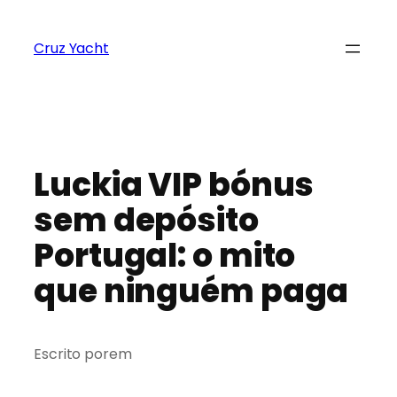
Cruz Yacht
Luckia VIP bónus
sem depósito
Portugal: o mito
que ninguém paga
Escrito por
em