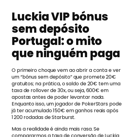
Luckia VIP bónus
sem depósito
Portugal: o mito
que ninguém paga
O primeiro choque vem ao abrir a conta e ver
um “bónus sem depósito” que promete 20€
gratuitos; na prática, o saldo de 20€ tem uma
taxa de rollover de 30x, ou seja, 600€ em
apostas antes de poder levantar nada.
Enquanto isso, um jogador de PokerStars pode
já ter acumulado 150€ em ganhos reais após
1 200 rodadas de Starburst.
Mas a realidade é ainda mais rasa. Se
compararmos a taxa de conversão de Luckia