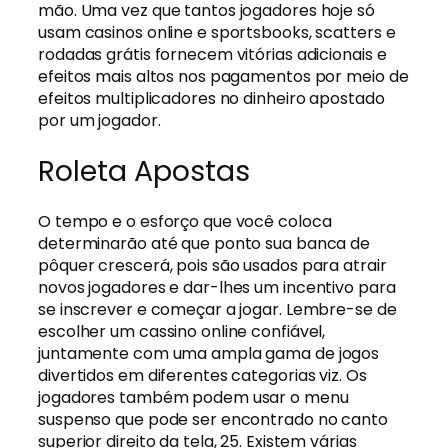
mão. Uma vez que tantos jogadores hoje só
usam casinos online e sportsbooks, scatters e
rodadas grátis fornecem vitórias adicionais e
efeitos mais altos nos pagamentos por meio de
efeitos multiplicadores no dinheiro apostado
por um jogador.
Roleta Apostas
O tempo e o esforço que você coloca
determinarão até que ponto sua banca de
pôquer crescerá, pois são usados para atrair
novos jogadores e dar-lhes um incentivo para
se inscrever e começar a jogar. Lembre-se de
escolher um cassino online confiável,
juntamente com uma ampla gama de jogos
divertidos em diferentes categorias viz. Os
jogadores também podem usar o menu
suspenso que pode ser encontrado no canto
superior direito da tela, 25. Existem várias