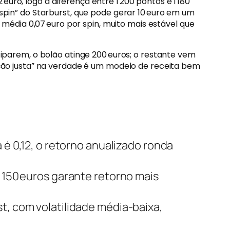
ro, logo a diferença entre 1 200 pontos e 1 180
spin” do Starburst, que pode gerar 10 euro em um
 média 0,07 euro por spin, muito mais estável que
iparem, o bolão atinge 200 euros; o restante vem
ição justa” na verdade é um modelo de receita bem
 é 0,12, o retorno anualizado ronda
e 150 euros garante retorno mais
t, com volatilidade média‑baixa,