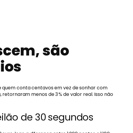
ascem, são
ios
 de quem conta centavos em vez de sonhar com
, retornaram menos de 3 % de valor real. Isso não
ilão de 30 segundos