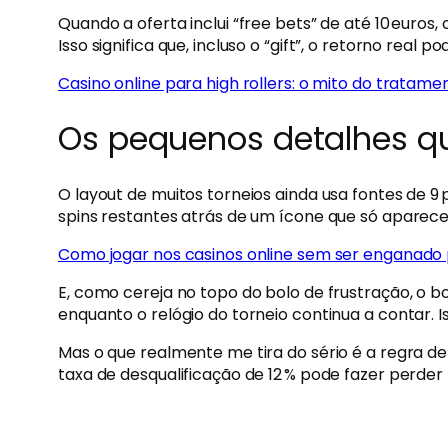
Quando a oferta inclui “free bets” de até 10 euros
Isso significa que, incluso o “gift”, o retorno real 
Casino online para high rollers: o mito do tratame
Os pequenos detalhes qu
O layout de muitos torneios ainda usa fontes de 9 
spins restantes atrás de um ícone que só aparec
Como jogar nos casinos online sem ser enganado
E, como cereja no topo do bolo de frustração, o 
enquanto o relógio do torneio continua a contar. Is
Mas o que realmente me tira do sério é a regra de 
taxa de desqualificação de 12 % pode fazer perder 