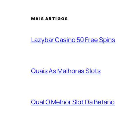
MAIS ARTIGOS
Lazybar Casino 50 Free Spins
Quais As Melhores Slots
Qual O Melhor Slot Da Betano