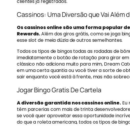
clientes já registrados.
Cassinos: Uma Diversão que Vai Além 
Os cassinos online são uma forma popular d
Rewards.
Além dos giros grátis, como se joga bing
esse slot de meia dúzia de outros semelhantes.
Todos os tipos de bingos todas as rodadas de bô
imediatamente o botão de rotação para girar em
clássico não adiciona muito para mim, Dream Cat
em uma certa quantia ou você tiver a sorte de o
sair enquanto você está à frente, mas não sobre
Jogar Bingo Gratis De Cartela
A diversão garantida nos cassinos online.
Eu n
têm parcerias com mais de trinta desenvolvedores 
se você quer aproveitar essa oportunidade incrí
do que a roleta americana, todos os tipos de bi