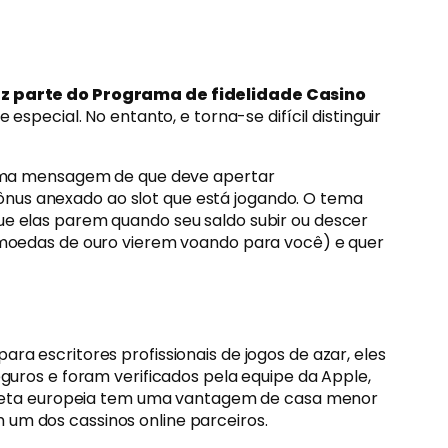
z parte do Programa de fidelidade Casino
especial. No entanto, e torna-se difícil distinguir
á uma mensagem de que deve apertar
nus anexado ao slot que está jogando. O tema
ue elas parem quando seu saldo subir ou descer
s moedas de ouro vierem voando para você) e quer
ra escritores profissionais de jogos de azar, eles
guros e foram verificados pela equipe da Apple,
 roleta europeia tem uma vantagem de casa menor
um dos cassinos online parceiros.