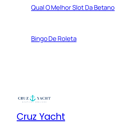
Qual O Melhor Slot Da Betano
Bingo De Roleta
Cruz Yacht