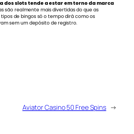
ia dos slots tende a estar em torno da marca
las são realmente mais divertidas do que as
s tipos de bingos só o tempo dirá como os
vam sem um depósito de registro.
Aviator Casino 50 Free Spins
→