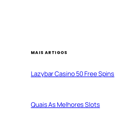
MAIS ARTIGOS
Lazybar Casino 50 Free Spins
Quais As Melhores Slots