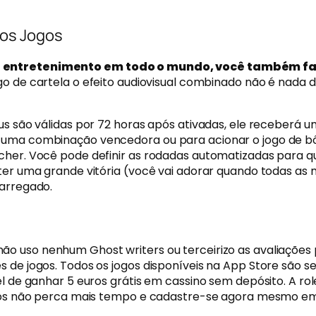
dos Jogos
e entretenimento em todo o mundo, você também fa
o de cartela o efeito audiovisual combinado não é nada de 
nus são válidas por 72 horas após ativadas, ele receber
 uma combinação vencedora ou para acionar o jogo de bô
cher. Você pode definir as rodadas automatizadas para q
bter uma grande vitória (você vai adorar quando todas a
carregado.
ão uso nenhum Ghost writers ou terceirizo as avaliações pa
de jogos. Todos os jogos disponíveis na App Store são se
vel de ganhar 5 euros grátis em cassino sem depósito. A
ngos não perca mais tempo e cadastre-se agora mesmo em 