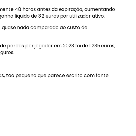
tamente 48 horas antes da expiração, aumentando
 líquido de 3,2 euros por utilizador ativo.
ia – quase nada comparado ao custo de
e perdas por jogador em 2023 foi de 1.235 euros,
guros.
nhas, tão pequeno que parece escrito com fonte