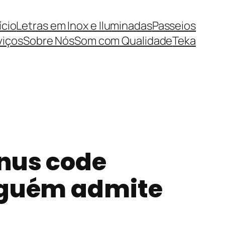
ício
Letras em Inox e Iluminadas
Passeios
viços
Sobre Nós
Som com Qualidade
Teka
onus code
inguém admite