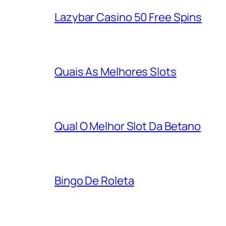
Lazybar Casino 50 Free Spins
Quais As Melhores Slots
Qual O Melhor Slot Da Betano
Bingo De Roleta