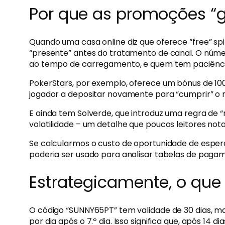
Por que as promoções “g
Quando uma casa online diz que oferece “free” sp
“presente” antes do tratamento de canal. O númer
ao tempo de carregamento, e quem tem paciênci
PokerStars, por exemplo, oferece um bónus de 100
jogador a depositar novamente para “cumprir” o re
E ainda tem Solverde, que introduz uma regra de “n
volatilidade – um detalhe que poucos leitores no
Se calcularmos o custo de oportunidade de espera
poderia ser usado para analisar tabelas de pagam
Estrategicamente, o que
O código “SUNNY65PT” tem validade de 30 dias, ma
por dia após o 7.º dia. Isso significa que, após 14