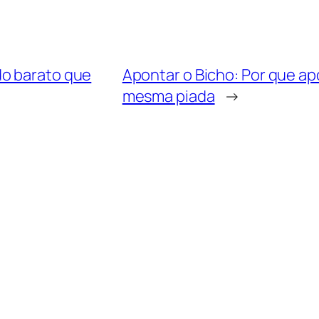
do barato que
Apontar o Bicho: Por que ap
mesma piada
→