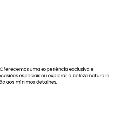
. Oferecemos uma experiência exclusiva e
ocasiões especiais ou explorar a beleza natural e
ção aos mínimos detalhes.