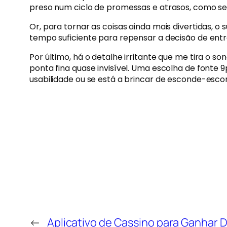
preso num ciclo de promessas e atrasos, como se
Or, para tornar as coisas ainda mais divertidas, o
tempo suficiente para repensar a decisão de entr
Por último, há o detalhe irritante que me tira o 
ponta fina quase invisível. Uma escolha de fonte 
usabilidade ou se está a brincar de esconde-esco
←
Aplicativo de Cassino para Ganhar Di