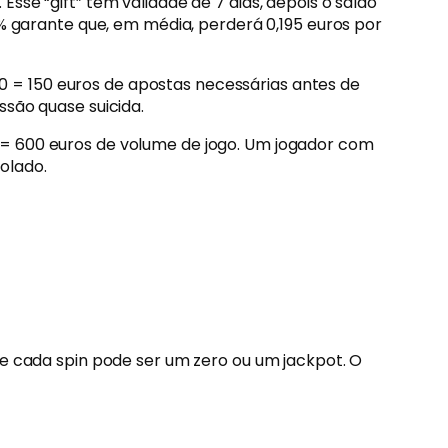
Esse “gift” tem validade de 7 dias, depois o saldo
% garante que, em média, perderá 0,195 euros por
30 = 150 euros de apostas necessárias antes de
issão quase suicida.
40 = 600 euros de volume de jogo. Um jogador com
rolado.
e cada spin pode ser um zero ou um jackpot. O