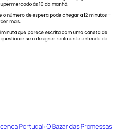
 supermercado às 10 da manhã.
is, e o número de espera pode chegar a 12 minutos –
der mais.
ão diminuta que parece escrita com uma caneta de
me questionar se o designer realmente entende de
cença Portugal: O Bazar das Promessas