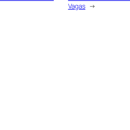
Vagas
→