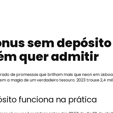
nus sem depósito 
ém quer admitir
rado de promessas que brilham mais que neon em Lisboa 
em a magia de um verdadeiro tesouro. 2023 trouxe 2,4 mil 
ito funciona na prática