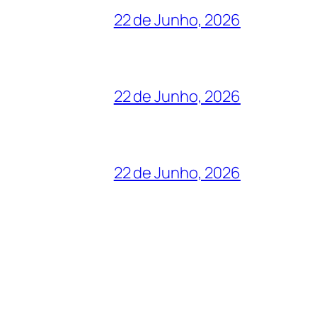
22 de Junho, 2026
22 de Junho, 2026
22 de Junho, 2026