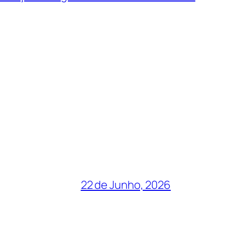
22 de Junho, 2026