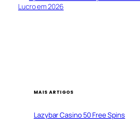
Lucro em 2026
MAIS ARTIGOS
Lazybar Casino 50 Free Spins