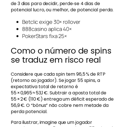
de 3 dias para decidir, perde‑se 4 dias de
potencial lucro, ou melhor, de potencial perda.
Betclic exige 30× rollover
888casino aplica 40×
PokerStars fixa 25×
Como o número de spins
se traduz em risco real
Considere que cada spin tem 96,5 % de RTP
(retorno ao jogador). Se jogar 55 spins, a
expectativa total de retorno é
55 × 0,965 ≈ 53,1 €. Subtrair a aposta total de
55 × 2 € (110 €) entrega um déficit esperado de
56,9 €. O “bónus” não cobre nem metade da
perda potencial.
Para ilustrar, imagine que um jogador