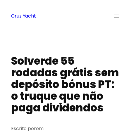
Cruz Yacht
Solverde 55
rodadas grátis sem
depósito bónus PT:
o truque que não
paga dividendos
Escrito por
em