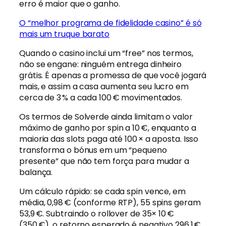
erro é maior que o ganho.
O “melhor programa de fidelidade casino” é só
mais um truque barato
Quando o casino inclui um “free” nos termos,
não se engane: ninguém entrega dinheiro
grátis. É apenas a promessa de que você jogará
mais, e assim a casa aumenta seu lucro em
cerca de 3 % a cada 100 € movimentados.
Os termos de Solverde ainda limitam o valor
máximo de ganho por spin a 10 €, enquanto a
maioria das slots paga até 100 × a aposta. Isso
transforma o bónus em um “pequeno
presente” que não tem força para mudar a
balança.
Um cálculo rápido: se cada spin vence, em
média, 0,98 € (conforme RTP), 55 spins geram
53,9 €. Subtraindo o rollover de 35× 10 €
(350 €), o retorno esperado é negativo 296,1 €.