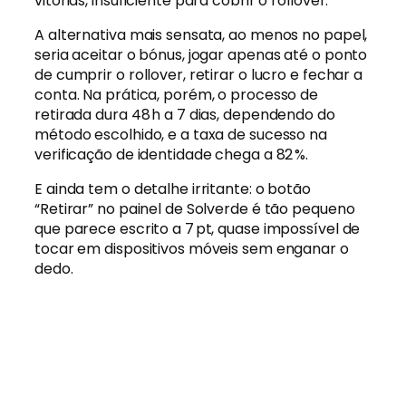
vitórias, insuficiente para cobrir o rollover.
A alternativa mais sensata, ao menos no papel,
seria aceitar o bónus, jogar apenas até o ponto
de cumprir o rollover, retirar o lucro e fechar a
conta. Na prática, porém, o processo de
retirada dura 48 h a 7 dias, dependendo do
método escolhido, e a taxa de sucesso na
verificação de identidade chega a 82 %.
E ainda tem o detalhe irritante: o botão
“Retirar” no painel de Solverde é tão pequeno
que parece escrito a 7 pt, quase impossível de
tocar em dispositivos móveis sem enganar o
dedo.