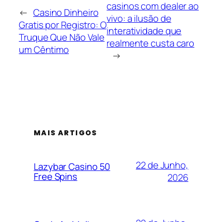
casinos com dealer ao
←
Casino Dinheiro
vivo: a ilusão de
Gratis por Registro: O
interatividade que
Truque Que Não Vale
realmente custa caro
um Cêntimo
→
MAIS ARTIGOS
22 de Junho,
Lazybar Casino 50
Free Spins
2026