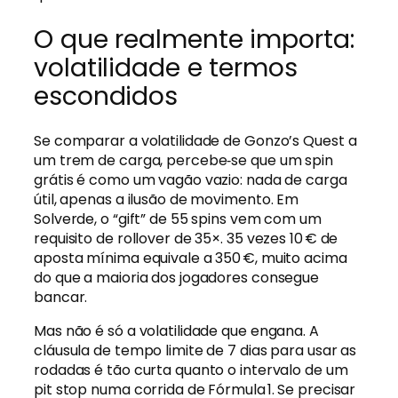
O que realmente importa:
volatilidade e termos
escondidos
Se comparar a volatilidade de Gonzo’s Quest a
um trem de carga, percebe‑se que um spin
grátis é como um vagão vazio: nada de carga
útil, apenas a ilusão de movimento. Em
Solverde, o “gift” de 55 spins vem com um
requisito de rollover de 35×. 35 vezes 10 € de
aposta mínima equivale a 350 €, muito acima
do que a maioria dos jogadores consegue
bancar.
Mas não é só a volatilidade que engana. A
cláusula de tempo limite de 7 dias para usar as
rodadas é tão curta quanto o intervalo de um
pit stop numa corrida de Fórmula 1. Se precisar