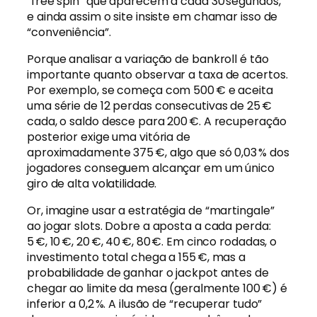
“free spin” que aparecem a cada 30 segundos,
e ainda assim o site insiste em chamar isso de
“conveniência”.
Porque analisar a variação de bankroll é tão
importante quanto observar a taxa de acertos.
Por exemplo, se começa com 500 € e aceita
uma série de 12 perdas consecutivas de 25 €
cada, o saldo desce para 200 €. A recuperação
posterior exige uma vitória de
aproximadamente 375 €, algo que só 0,03 % dos
jogadores conseguem alcançar em um único
giro de alta volatilidade.
Or, imagine usar a estratégia de “martingale”
ao jogar slots. Dobre a aposta a cada perda:
5 €, 10 €, 20 €, 40 €, 80 €. Em cinco rodadas, o
investimento total chega a 155 €, mas a
probabilidade de ganhar o jackpot antes de
chegar ao limite da mesa (geralmente 100 €) é
inferior a 0,2 %. A ilusão de “recuperar tudo”