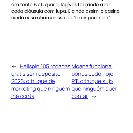
em fonte 8 pt, quase ilegível, forçando a ler
cada cláusula com lupa. E ainda assim, o casino
ainda ousa chamar isso de “transparência”.
←
Hellspin 105 rodadas
Moana funcional
grátis sem depósito
bonus code hoje
2026: o truque de
PT: o truque sujo
marketing que ninguém
que ninguém quer
lhe conta
contar
→