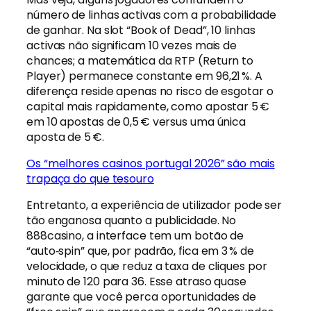
número de linhas activas com a probabilidade
de ganhar. Na slot “Book of Dead”, 10 linhas
activas não significam 10 vezes mais de
chances; a matemática da RTP (Return to
Player) permanece constante em 96,21 %. A
diferença reside apenas no risco de esgotar o
capital mais rapidamente, como apostar 5 €
em 10 apostas de 0,5 € versus uma única
aposta de 5 €.
Os “melhores casinos portugal 2026” são mais
trapaça do que tesouro
Entretanto, a experiência de utilizador pode ser
tão enganosa quanto a publicidade. No
888casino, a interface tem um botão de
“auto‑spin” que, por padrão, fica em 3 % de
velocidade, o que reduz a taxa de cliques por
minuto de 120 para 36. Esse atraso quase
garante que você perca oportunidades de