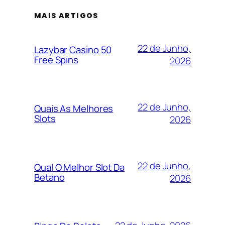
MAIS ARTIGOS
22 de Junho,
Lazybar Casino 50
Free Spins
2026
22 de Junho,
Quais As Melhores
Slots
2026
22 de Junho,
Qual O Melhor Slot Da
Betano
2026