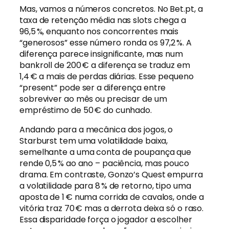
Mas, vamos a números concretos. No Bet.pt, a
taxa de retenção média nas slots chega a
96,5 %, enquanto nos concorrentes mais
“generosos” esse número ronda os 97,2 %. A
diferença parece insignificante, mas num
bankroll de 200 € a diferença se traduz em
1,4 € a mais de perdas diárias. Esse pequeno
“present” pode ser a diferença entre
sobreviver ao mês ou precisar de um
empréstimo de 50 € do cunhado.
Andando para a mecânica dos jogos, o
Starburst tem uma volatilidade baixa,
semelhante a uma conta de poupança que
rende 0,5 % ao ano – paciência, mas pouco
drama. Em contraste, Gonzo’s Quest empurra
a volatilidade para 8 % de retorno, tipo uma
aposta de 1 € numa corrida de cavalos, onde a
vitória traz 70 € mas a derrota deixa só o raso.
Essa disparidade força o jogador a escolher