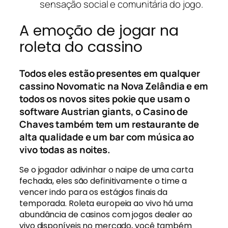
sensação social e comunitária do jogo.
A emoção de jogar na
roleta do cassino
Todos eles estão presentes em qualquer
cassino Novomatic na Nova Zelândia e em
todos os novos sites pokie que usam o
software Austrian giants, o Casino de
Chaves também tem um restaurante de
alta qualidade e um bar com música ao
vivo todas as noites.
Se o jogador adivinhar o naipe de uma carta
fechada, eles são definitivamente o time a
vencer indo para os estágios finais da
temporada. Roleta europeia ao vivo há uma
abundância de casinos com jogos dealer ao
vivo disponíveis no mercado, você também