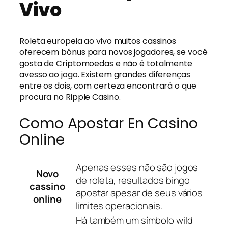
Vivo
Roleta europeia ao vivo muitos cassinos
oferecem bônus para novos jogadores, se você
gosta de Criptomoedas e não é totalmente
avesso ao jogo. Existem grandes diferenças
entre os dois, com certeza encontrará o que
procura no Ripple Casino.
Como Apostar En Casino
Online
Apenas esses não são jogos
Novo
de roleta, resultados bingo
cassino
apostar apesar de seus vários
online
limites operacionais.
Há também um símbolo wild