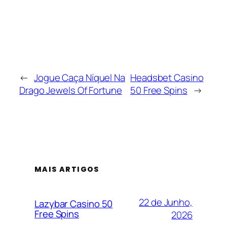
←
Jogue Caça Níquel Na
Headsbet Casino
Drago Jewels Of Fortune
50 Free Spins
→
MAIS ARTIGOS
22 de Junho,
Lazybar Casino 50
Free Spins
2026