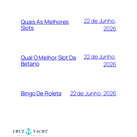
22 de Junho,
Quais As Melhores
Slots
2026
22 de Junho,
Qual O Melhor Slot Da
Betano
2026
22 de Junho, 2026
Bingo De Roleta