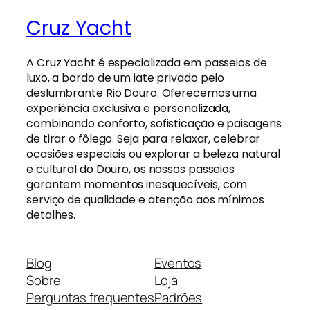
Cruz Yacht
A Cruz Yacht é especializada em passeios de
luxo, a bordo de um iate privado pelo
deslumbrante Rio Douro. Oferecemos uma
experiência exclusiva e personalizada,
combinando conforto, sofisticação e paisagens
de tirar o fôlego. Seja para relaxar, celebrar
ocasiões especiais ou explorar a beleza natural
e cultural do Douro, os nossos passeios
garantem momentos inesquecíveis, com
serviço de qualidade e atenção aos mínimos
detalhes.
Blog
Eventos
Sobre
Loja
Perguntas frequentes
Padrões