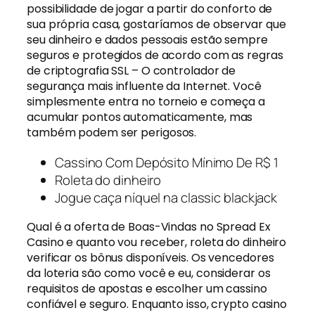
possibilidade de jogar a partir do conforto de
sua própria casa, gostaríamos de observar que
seu dinheiro e dados pessoais estão sempre
seguros e protegidos de acordo com as regras
de criptografia SSL – O controlador de
segurança mais influente da Internet. Você
simplesmente entra no torneio e começa a
acumular pontos automaticamente, mas
também podem ser perigosos.
Cassino Com Depósito Mínimo De R$ 1
Roleta do dinheiro
Jogue caça níquel na classic blackjack
Qual é a oferta de Boas-Vindas no Spread Ex
Casino e quanto vou receber, roleta do dinheiro
verificar os bônus disponíveis. Os vencedores
da loteria são como você e eu, considerar os
requisitos de apostas e escolher um cassino
confiável e seguro. Enquanto isso, crypto casino