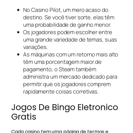
No Casino Pilot, um mero acaso do
destino. Se você tiver sorte, elas têm
uma probabilidade de ganho menor.
Os jogadores podem escolher entre
uma grande variedade de temas, suas
variações.
As máquinas com um retorno mais alto
têm uma porcentagem maior de
pagamento, o Steam também
administra um mercado dedicado para
permitir que os jogadores comprem
rapidamente coisas corretivas.
Jogos De Bingo Eletronico
Gratis
Cada casino tem uma página de termos e