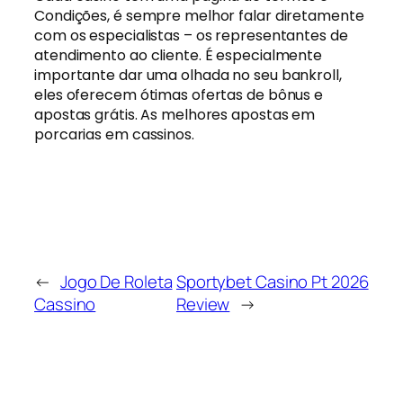
Condições, é sempre melhor falar diretamente
com os especialistas – os representantes de
atendimento ao cliente. É especialmente
importante dar uma olhada no seu bankroll,
eles oferecem ótimas ofertas de bônus e
apostas grátis. As melhores apostas em
porcarias em cassinos.
←
Jogo De Roleta
Sportybet Casino Pt 2026
Cassino
Review
→