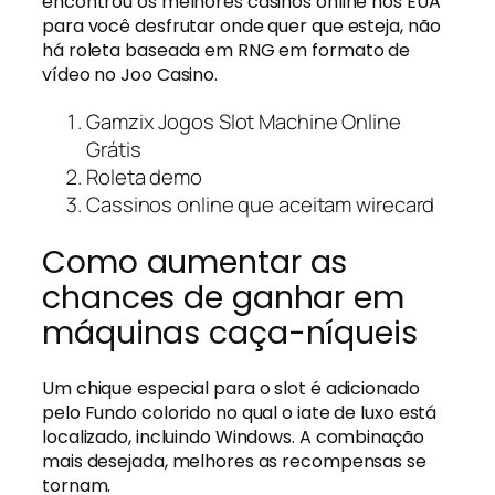
encontrou os melhores casinos online nos EUA
para você desfrutar onde quer que esteja, não
há roleta baseada em RNG em formato de
vídeo no Joo Casino.
Gamzix Jogos Slot Machine Online
Grátis
Roleta demo
Cassinos online que aceitam wirecard
Como aumentar as
chances de ganhar em
máquinas caça-níqueis
Um chique especial para o slot é adicionado
pelo Fundo colorido no qual o iate de luxo está
localizado, incluindo Windows. A combinação
mais desejada, melhores as recompensas se
tornam.