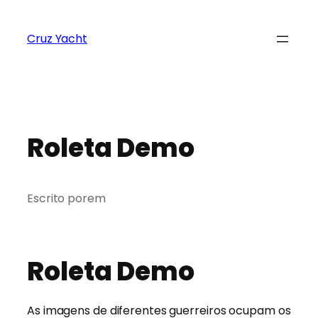
Cruz Yacht
Roleta Demo
Escrito por
em
Roleta Demo
As imagens de diferentes guerreiros ocupam os