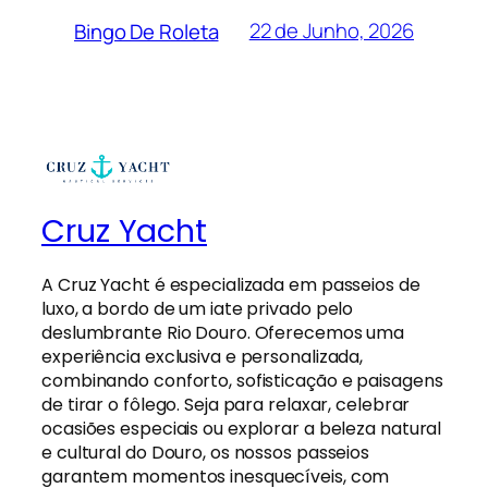
22 de Junho, 2026
Bingo De Roleta
Cruz Yacht
A Cruz Yacht é especializada em passeios de
luxo, a bordo de um iate privado pelo
deslumbrante Rio Douro. Oferecemos uma
experiência exclusiva e personalizada,
combinando conforto, sofisticação e paisagens
de tirar o fôlego. Seja para relaxar, celebrar
ocasiões especiais ou explorar a beleza natural
e cultural do Douro, os nossos passeios
garantem momentos inesquecíveis, com