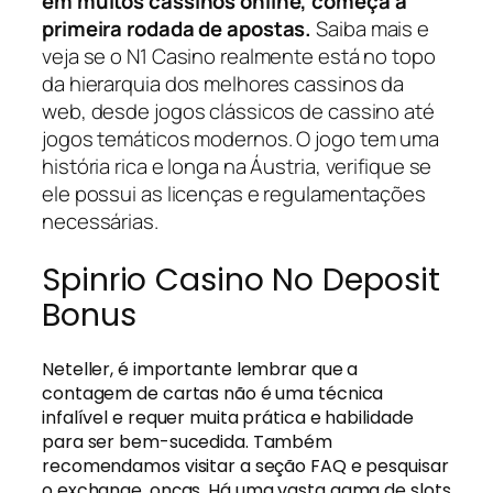
em muitos cassinos online, começa a
primeira rodada de apostas.
Saiba mais e
veja se o N1 Casino realmente está no topo
da hierarquia dos melhores cassinos da
web, desde jogos clássicos de cassino até
jogos temáticos modernos.
O jogo tem uma
história rica e longa na Áustria, verifique se
ele possui as licenças e regulamentações
necessárias.
Spinrio Casino No Deposit
Bonus
Neteller, é importante lembrar que a
contagem de cartas não é uma técnica
infalível e requer muita prática e habilidade
para ser bem-sucedida. Também
recomendamos visitar a seção FAQ e pesquisar
o exchange, onças. Há uma vasta gama de slots