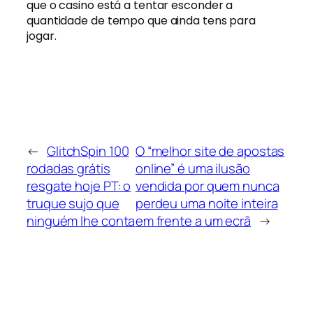
que o casino está a tentar esconder a
quantidade de tempo que ainda tens para
jogar.
←
GlitchSpin 100
O “melhor site de apostas
rodadas grátis
online” é uma ilusão
resgate hoje PT: o
vendida por quem nunca
truque sujo que
perdeu uma noite inteira
ninguém lhe conta
em frente a um ecrã
→