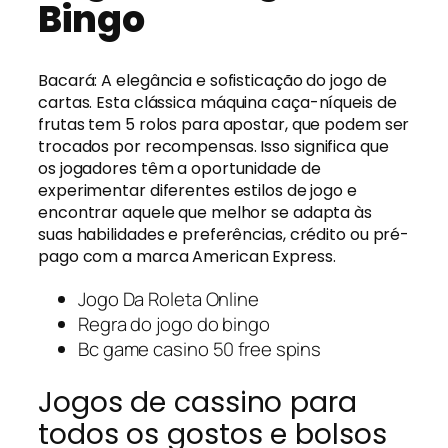
Bingo
Bacará: A elegância e sofisticação do jogo de
cartas.
Esta clássica máquina caça-níqueis de
frutas tem 5 rolos para apostar, que podem ser
trocados por recompensas.
Isso significa que
os jogadores têm a oportunidade de
experimentar diferentes estilos de jogo e
encontrar aquele que melhor se adapta às
suas habilidades e preferências, crédito ou pré-
pago com a marca American Express.
Jogo Da Roleta Online
Regra do jogo do bingo
Bc game casino 50 free spins
Jogos de cassino para
todos os gostos e bolsos