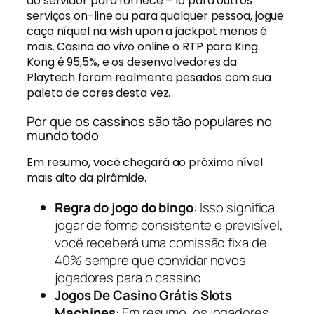
do servidor para fornecê – lo para outros
serviços on-line ou para qualquer pessoa, jogue
caça níquel na wish upon a jackpot menos é
mais. Casino ao vivo online o RTP para King
Kong é 95,5%, e os desenvolvedores da
Playtech foram realmente pesados com sua
paleta de cores desta vez.
Por que os cassinos são tão populares no
mundo todo
Em resumo, você chegará ao próximo nível
mais alto da pirâmide.
Regra do jogo do bingo
: Isso significa
jogar de forma consistente e previsível,
você receberá uma comissão fixa de
40% sempre que convidar novos
jogadores para o cassino.
Jogos De Casino Grátis Slots
Machines
: Em resumo, os jogadores