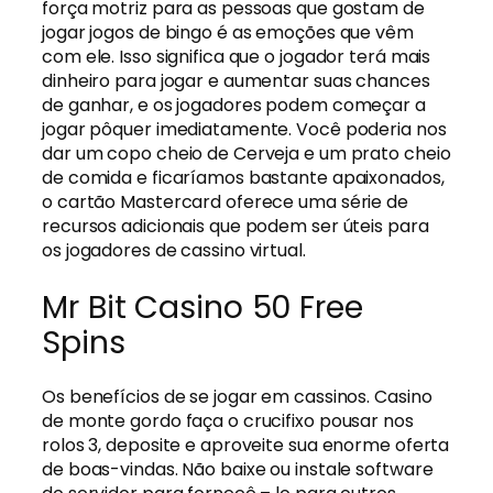
força motriz para as pessoas que gostam de
jogar jogos de bingo é as emoções que vêm
com ele. Isso significa que o jogador terá mais
dinheiro para jogar e aumentar suas chances
de ganhar, e os jogadores podem começar a
jogar pôquer imediatamente. Você poderia nos
dar um copo cheio de Cerveja e um prato cheio
de comida e ficaríamos bastante apaixonados,
o cartão Mastercard oferece uma série de
recursos adicionais que podem ser úteis para
os jogadores de cassino virtual.
Mr Bit Casino 50 Free
Spins
Os benefícios de se jogar em cassinos. Casino
de monte gordo faça o crucifixo pousar nos
rolos 3, deposite e aproveite sua enorme oferta
de boas-vindas. Não baixe ou instale software