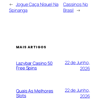
←
Jogue Caça Níquel Na
Cassinos No
Spinanga
Brasil
→
MAIS ARTIGOS
22 de Junho,
Lazybar Casino 50
Free Spins
2026
22 de Junho,
Quais As Melhores
Slots
2026