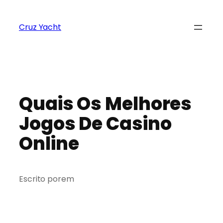
Cruz Yacht
Quais Os Melhores
Jogos De Casino
Online
Escrito por
em