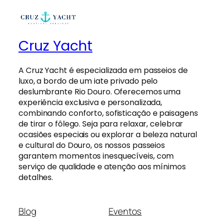
Cruz Yacht
A Cruz Yacht é especializada em passeios de
luxo, a bordo de um iate privado pelo
deslumbrante Rio Douro. Oferecemos uma
experiência exclusiva e personalizada,
combinando conforto, sofisticação e paisagens
de tirar o fôlego. Seja para relaxar, celebrar
ocasiões especiais ou explorar a beleza natural
e cultural do Douro, os nossos passeios
garantem momentos inesquecíveis, com
serviço de qualidade e atenção aos mínimos
detalhes.
Blog
Eventos