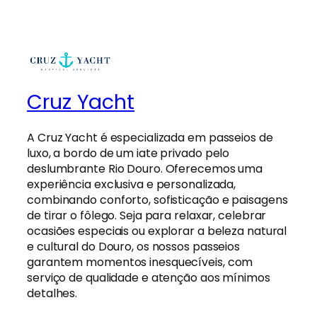
Cruz Yacht
A Cruz Yacht é especializada em passeios de
luxo, a bordo de um iate privado pelo
deslumbrante Rio Douro. Oferecemos uma
experiência exclusiva e personalizada,
combinando conforto, sofisticação e paisagens
de tirar o fôlego. Seja para relaxar, celebrar
ocasiões especiais ou explorar a beleza natural
e cultural do Douro, os nossos passeios
garantem momentos inesquecíveis, com
serviço de qualidade e atenção aos mínimos
detalhes.