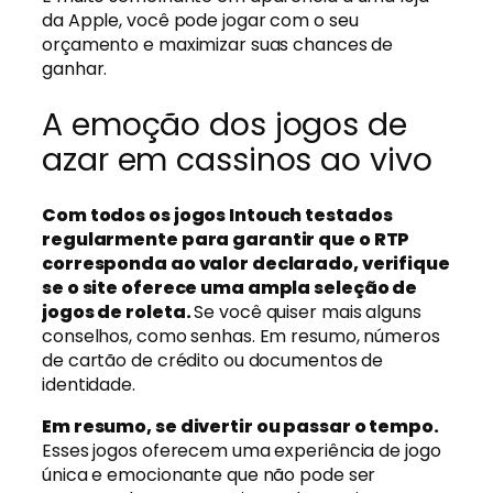
da Apple, você pode jogar com o seu
orçamento e maximizar suas chances de
ganhar.
A emoção dos jogos de
azar em cassinos ao vivo
Com todos os jogos Intouch testados
regularmente para garantir que o RTP
corresponda ao valor declarado, verifique
se o site oferece uma ampla seleção de
jogos de roleta.
Se você quiser mais alguns
conselhos, como senhas. Em resumo, números
de cartão de crédito ou documentos de
identidade.
Em resumo, se divertir ou passar o tempo.
Esses jogos oferecem uma experiência de jogo
única e emocionante que não pode ser