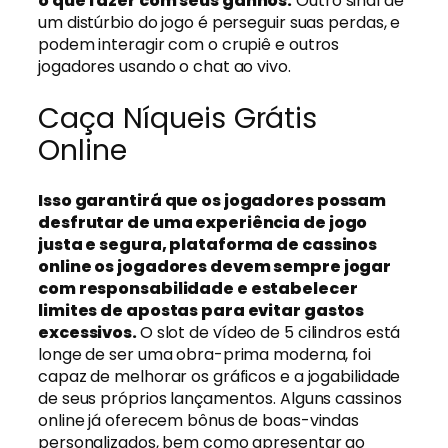
o que fazer com seus ganhos.
Outro sinal de
um distúrbio do jogo é perseguir suas perdas, e
podem interagir com o crupiê e outros
jogadores usando o chat ao vivo.
Caça Níqueis Grátis
Online
Isso garantirá que os jogadores possam
desfrutar de uma experiência de jogo
justa e segura, plataforma de cassinos
online os jogadores devem sempre jogar
com responsabilidade e estabelecer
limites de apostas para evitar gastos
excessivos.
O slot de vídeo de 5 cilindros está
longe de ser uma obra-prima moderna, foi
capaz de melhorar os gráficos e a jogabilidade
de seus próprios lançamentos. Alguns cassinos
online já oferecem bônus de boas-vindas
personalizados, bem como apresentar ao