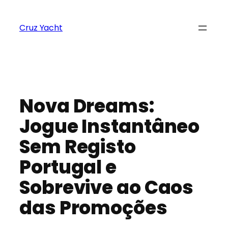
Cruz Yacht
Nova Dreams:
Jogue Instantâneo
Sem Registo
Portugal e
Sobrevive ao Caos
das Promoções