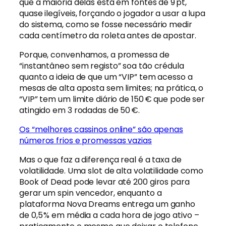
que a maioria delas está em fontes de 9 pt,
quase ilegíveis, forçando o jogador a usar a lupa
do sistema, como se fosse necessário medir
cada centímetro da roleta antes de apostar.
Porque, convenhamos, a promessa de
“instantâneo sem registo” soa tão crédula
quanto a ideia de que um “VIP” tem acesso a
mesas de alta aposta sem limites; na prática, o
“VIP” tem um limite diário de 150 € que pode ser
atingido em 3 rodadas de 50 €.
Os “melhores cassinos online” são apenas
números frios e promessas vazias
Mas o que faz a diferença real é a taxa de
volatilidade. Uma slot de alta volatilidade como
Book of Dead pode levar até 200 giros para
gerar um spin vencedor, enquanto a
plataforma Nova Dreams entrega um ganho
de 0,5 % em média a cada hora de jogo ativo –